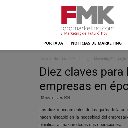
FMK
–
Foromarketing
El Marketing del Futuro, hoy
PORTADA
NOTICIAS DE MARKETING
Inicio
Noticias de Marketing
Marketing Estratégic
Diez claves para 
empresas en époc
13 noviembre, 2009
Los diez mandamientos de los gurús de la adm
hacen hincapié en la necesidad del empresario
planificar al máximo todas sus operaciones.