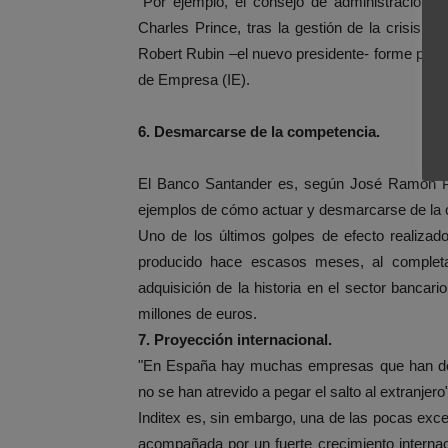
"Por ejemplo, el consejo de administración de
Charles Prince, tras la gestión de la crisis 
Robert Rubin –el nuevo presidente- forme parte d
de Empresa (IE).
6. Desmarcarse de la competencia.
El Banco Santander es, según José Ramón Pi,
ejemplos de cómo actuar y desmarcarse de la c
Uno de los últimos golpes de efecto realizado
producido hace escasos meses, al completa
adquisición de la historia en el sector bancar
millones de euros.
7. Proyección internacional.
"En España hay muchas empresas que han des
no se han atrevido a pegar el salto al extranjero
Inditex es, sin embargo, una de las pocas exc
acompañada por un fuerte crecimiento internaci