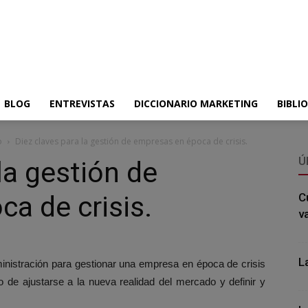
BLOG
ENTREVISTAS
DICCIONARIO MARKETING
BIBLI
o
Diez claves para la gestión de empresas en época de crisis.
Ú
la gestión de
a de crisis.
C
v
L
inistración para gestionar una empresa en época de crisis
 de ajustarse a la nueva realidad del mercado y definir y