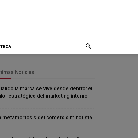
OTECA
ltimas Noticias
uando la marca se vive desde dentro: el
alor estratégico del marketing interno
a metamorfosis del comercio minorista