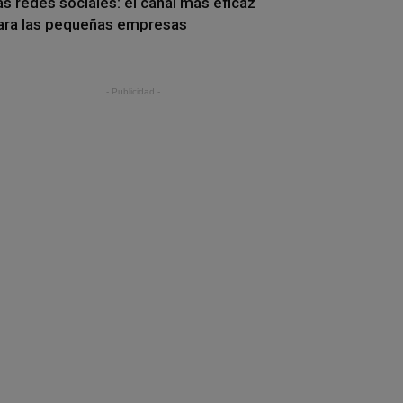
as redes sociales: el canal más eficaz
ara las pequeñas empresas
- Publicidad -