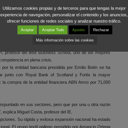
 la entidad Citibank decidió prescindir de su presidente,
de las hipotecas basura en Estados Unidos. Confían en que
Utilizamos cookies propias y de terceros para que tengas la mejor
experiencia de navegación, personalizar el contenido y los anuncios,
e la solución”, explica Miguel Costa, profesor del Instituto
ofrecer funciones de redes sociales y analizar nuestro tráfico.
Aceptar
Aceptar Todo
Ajustes
Rechazar
Más información sobre las cookies
 profesor del lese Business School, uno de los mejores
ompetencia en plena crisis.
 por la entidad bancaria presidida por Emilio Botín se ha
r junto con Royal Bank of Scotland y Fortis la mayor
io: la compra de la entidad financiera ABN Amro por 71,000
puntado en sus sectores, pero que por una u otra razón
", explica Miguel Costa, profesor del IE.
epciones. Su rápida y exitosa expansión nacional ha estado
onal. El grupo textil gallego presidido por Amancio Ortega