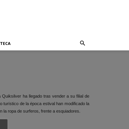
OTECA
uiksilver ha llegado tras vender a su filial de
 turístico de la época estival han modificado la
n la ropa de surferos, frente a esquiadores.