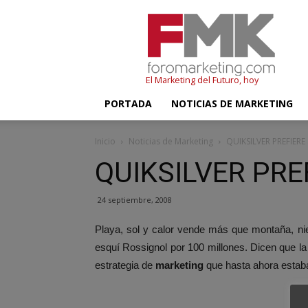
FMK
–
Foromarketing
El Marketing del Futuro, hoy
PORTADA
NOTICIAS DE MARKETING
Inicio
Noticias de Marketing
QUIKSILVER PREFIERE
QUIKSILVER PRE
24 septiembre, 2008
Playa, sol y calor vende más que montaña, niev
esquí Rossignol por 100 millones. Dicen que la 
estrategia de
marketing
que hasta ahora estaba 