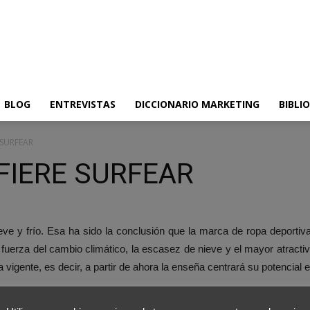
BLOG
ENTREVISTAS
DICCIONARIO MARKETING
BIBLI
 SURFEAR
FIERE SURFEAR
e y frío. Esa ha sido la conclusión que la marca de ropa deportiva Q
fuerza del cambio climático, la escasez de nieve y el mayor atractivo
vigente, es decir, a partir de ahora la enseña centrará su potencial e