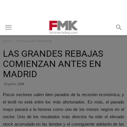
Inicio
Noticias de Marketing
LAS GRANDES REBAJAS
COMIENZAN ANTES EN
MADRID
25 junio, 2008
Pocos sectores salen bien parados de la recesión económica, y
el textil no está entre los más afortunados. Es más, el pasado
mayo pasará a la historia como uno de los meses negros en el
sector. Uno de los resultados más directos ha sido el elevado
stock acumulado en las tiendas y el consiguiente adelanto de las