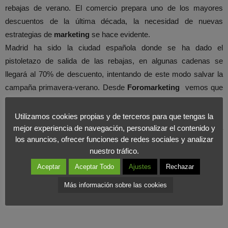
rebajas de verano. El comercio prepara uno de los mayores
descuentos de la última década, la necesidad de nuevas
estrategias de
marketing
se hace evidente.
Madrid ha sido la ciudad española donde se ha dado el
pistoletazo de salida de las rebajas, en algunas cadenas se
llegará al 70% de descuento, intentando de este modo salvar la
campaña primavera-verano. Desde
Foromarketing
vemos que
si bien somos conscientes de los ciclos económicos del
mercado, y realizamos una planificación previa, seremos
Utilizamos cookies propias y de terceros para que tengas la
capaces de solventar estas situaciones de recesión económica
mejor experiencia de navegación, personalizar el contenido y
los anuncios, ofrecer funciones de redes sociales y analizar
de forma mucho más rápida y eficaz.
nuestro tráfico.
Aceptar
Aceptar Todo
Ajustes
Rechazar
Más información sobre las cookies