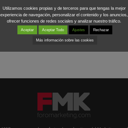
ersonas para recibir anuncios y estarán obligadas a informar del in
Utilizamos cookies propias y de terceros para que tengas la mejor
s públicas de comunicaciones, siendo considerada la información d
experiencia de navegación, personalizar el contenido y los anuncios,
orosos y bases de datos de solvencia patrimonial y de crédito de los 
ofrecer funciones de redes sociales y analizar nuestro tráfico.
 los programas destinados a la recopilación de datos personales.
Aceptar
Aceptar Todo
Ajustes
Rechazar
Más información sobre las cookies