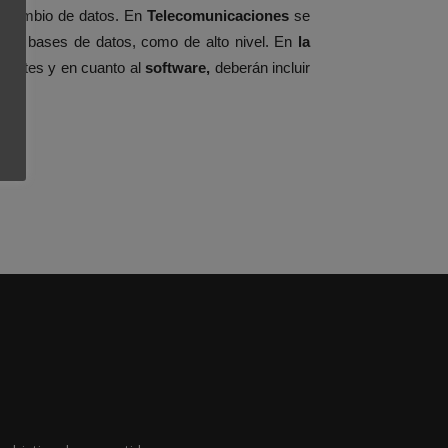
tercambio de datos. En
Telecomunicaciones
se
e sus bases de datos, como de alto nivel. En
la
clientes y en cuanto al
software,
deberán incluir