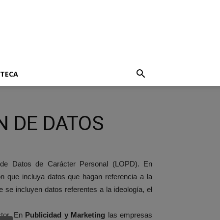
OTECA
N DE DATOS
n de Datos de Carácter Personal (LOPD). En
n que incluya datos que hagan referencia a la
e incluyen datos referentes a la ideología, el
ctor. En
Publicidad y Marketing
las empresas