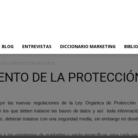
BLOG
ENTREVISTAS
DICCIONARIO MARKETING
BIBLI
 DE LA PROTECCIÓN DE DATOS
NTO DE LA PROTECCIÓ
uye las nuevas regulaciones de la Ley Orgánica de Protecció
on los que deben tratarse las bases de datos y así toda informació
, deberán tratarse con una seguridad media, sin embargo en donde s
e a las estrategias de marketing y serán específicas para cada se