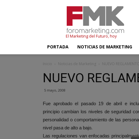
FMK
–
Foromarketing
El Marketing del Futuro, hoy
PORTADA
NOTICIAS DE MARKETING
Inicio
Noticias de Marketing
NUEVO REGLAMENTO
NUEVO REGLAME
5 mayo, 2008
Fue aprobado el pasado 19 de abril e incl
principio cambian los niveles de seguridad c
personalidad o comportamiento de las personas
nivel pasa de alto a bajo.
Las regulaciones van enfocadas principalment