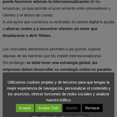
puede favorecer además la internacionalización
de las
empresas, ya que permite el acercamiento entre proveedores y
clientes y el ahorro de costes.
A una pyme que comienza su actividad, el camino digital le ayuda
a
ahorrar costes y a encontrar clientes sin tener que
desplazarse o abrir filiales.
Los mercados electrónicos permiten a las pymes superar
algunas de las barreras que les impide internacionalizarse.
Sin embargo,
se debe tener una estrategia global, las
empresas deben desarrollar su estrategia online en paralelo
y en consonancia con su estrategia offline.
Utilizamos cookies propias y de terceros para que tengas la
mejor experiencia de navegación, personalizar el contenido y
Si hablamos de cifras, la compra-venta de bienes y servicios a
los anuncios, ofrecer funciones de redes sociales y analizar
través de Internet desde el extranjero con destino a España
nuestro tráfico.
facturó 494 millones de euros. Por otro lado, la compra-venta
Aceptar
Aceptar Todo
Ajustes
Rechazar
online desde España al extranjero alcanzó los 1.492 millones de
euros.