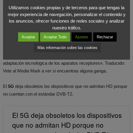
HD?
Utilizamos cookies propias y de terceros para que tengas la
mejor experiencia de navegación, personalizar el contenido y
Fácil.
Tendrás que comprarte otro televisor antes de 2023
. No,
los anuncios, ofrecer funciones de redes sociales y analizar
aquí no hay subvenciones por parte del gobierno. Pero bueno,
nuestro tráfico.
hay margen de tiempo para ahorrar antes de que suceda.
Aceptar
Aceptar Todo
Ajustes
Rechazar
En palabras el Gobierno: “Todos los canales de televisión
Más información sobre las cookies
deberán evolucionar a alta definición y se contempla la
adaptación tecnológica de los aparatos receptores». Traducido:
Vete al Media Mark a ver si encuentras alguna ganga
.
El
5G
deja obsoletos los dispositivos que no admitan HD porque
no cuentan con el estándar DVB-T2.
El 5G deja obsoletos los dispositivos
que no admitan HD porque no