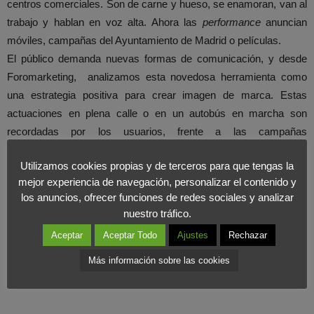
centros comerciales. Son de carne y hueso, se enamoran, van al
trabajo y hablan en voz alta. Ahora las
performance
anuncian
móviles, campañas del Ayuntamiento de Madrid o películas.
El público demanda nuevas formas de comunicación, y desde
Foromarketing, analizamos esta novedosa herramienta como
una estrategia positiva para crear imagen de marca. Estas
actuaciones en plena calle o en un autobús en marcha son
recordadas por los usuarios, frente a las campañas
convencionales. Pero estas cruzadas publicitarias a plena luz del
Utilizamos cookies propias y de terceros para que tengas la
día no han podido escapar de la polémica. Facua considera que
mejor experiencia de navegación, personalizar el contenido y
se vulnera la libertad de decidir del espectador, que frente a un
los anuncios, ofrecer funciones de redes sociales y analizar
televisor puede cambiar de canal pero y de un autobús, ¿quién se
nuestro tráfico.
escapa?.
Aceptar
Aceptar Todo
Ajustes
Rechazar
Más información sobre las cookies