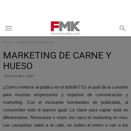
Inicio
Noticias de Marketing
MARKETING DE CARNE Y
HUESO
23 diciembre, 2007
¿Cómo meterse al público en el bolsillo? Es el
quid
de la cuestión
para muchos empresarios y expertos de comunicación y
marketing. Con el incesante bombardeo de publicidad, al
consumidor todo le parece igual. La clave para captar está en
diferenciarse. Renovarse o morir. Así nace el marketing en vivo.
Las campañas salen a la calle, se suben al metro o van a los