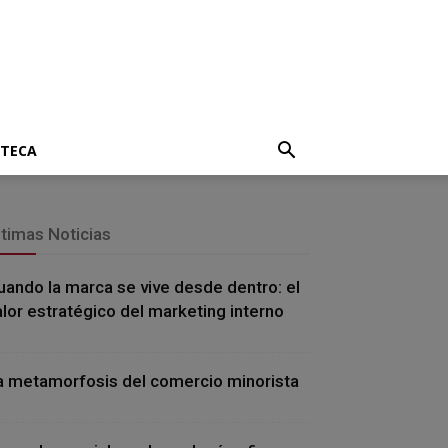
OTECA
ltimas Noticias
uando la marca se vive desde dentro: el
alor estratégico del marketing interno
a metamorfosis del comercio minorista