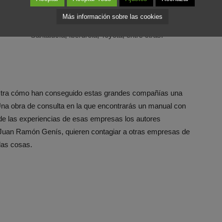
como Ikea, Iberia, Seur, Alsa, Caprabo, Sanitas,
Más información sobre las cookies
NH Hoteles, Bankia, Fnac, Brankinter, Correos,
Santalucía, Iberdrola, Toyota, entre otras.
uestra cómo han conseguido estas grandes compañías una
 Una obra de consulta en la que encontrarás un manual con
 de las experiencias de esas empresas los autores
 Juan Ramón Genís, quieren contagiar a otras empresas de
las cosas.