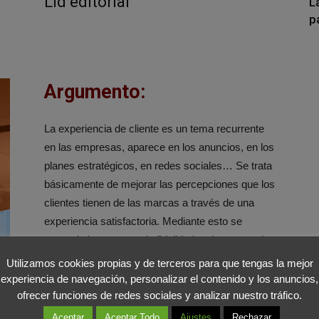
Lid editorial
L
p
Argumento:
La experiencia de cliente es un tema recurrente
en las empresas, aparece en los anuncios, en los
planes estratégicos, en redes sociales… Se trata
básicamente de mejorar las percepciones que los
clientes tienen de las marcas a través de una
experiencia satisfactoria. Mediante esto se
pretende incrementar la fidelidad y el compromiso
de los consumidores. Este libro recoge los 50
Utilizamos cookies propias y de terceros para que tengas la mejor
casos de las mejores prácticas en Costumer
experiencia de navegación, personalizar el contenido y los anuncios,
ofrecer funciones de redes sociales y analizar nuestro tráfico.
Experience que se han dado en España en los
últimos años. Recopila los ejemplos de empresas
Aceptar
Aceptar Todo
Ajustes
Rechazar