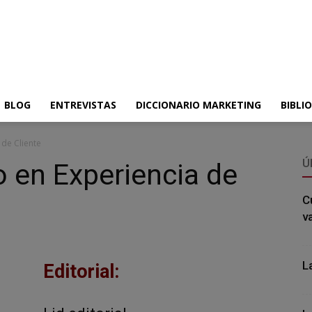
BLOG
ENTREVISTAS
DICCIONARIO MARKETING
BIBLI
 de Cliente
Ú
o en Experiencia de
C
v
L
Editorial: