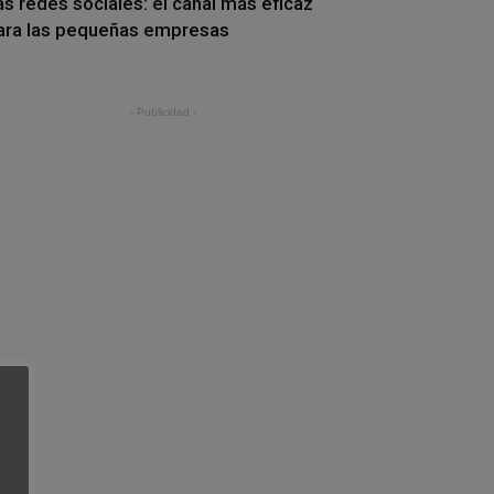
as redes sociales: el canal más eficaz
ara las pequeñas empresas
- Publicidad -