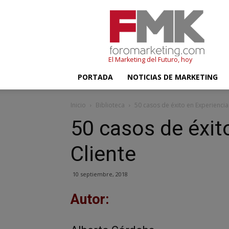
FMK
–
Foromarketing
El Marketing del Futuro, hoy
PORTADA
NOTICIAS DE MARKETING
Inicio
Biblioteca
50 casos de éxito en Experiencia
50 casos de éxit
Cliente
10 septiembre, 2018
Autor: