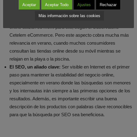
online cuente con un diseño web que se adapte a todos los
Aceptar
Aceptar Todo
Ajustes
Rechazar
formatos y dispositivos siempre ha sido importante. No hay
Más información sobre las cookies
que olvidar que casi el 70% de los españoles que compran
online utilizan su móvil para ello, según el Observatorio
Cetelem eCommerce. Pero este aspecto cobra mucha más
relevancia en verano, cuando muchos consumidores
consultan las tiendas online desde su móvil mientras se
relajan en la playa o la piscina.
El SEO, un aliado clave:
Ser visible en Internet es el primer
paso para mantener la estabilidad del negocio online,
especialmente en verano donde las búsquedas son menores
y los internautas irán siempre a las primeras opciones de los
resultados. Además, es importante escribir una buena
descripción de los productos con palabras clave reconocibles
para que la búsqueda por SEO sea beneficiosa.