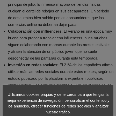
principio de julio, la inmensa mayoría de tiendas físicas
cuelgan el cartel de rebajas en sus escaparates. Un periodo
de descuentos bien sabido por los consumidores que los
comercios online no deberían dejar pasar.
Colaboración con influencers:
El verano es una época muy
buena para probar a trabajar con influencers, pues muchos
siguen colaborando con marcas durante los meses estivales
y atraen la atención de un público joven que no suele
desconectar de las pantallas durante esta temporada.
Inversión en redes sociales:
El 21% de los españoles afirma
utilizar más las redes sociales durante estos meses, según un
estudio publicado por la plataforma experta en publicidad
digital Adglow. Una cifra que alcanza el 30% en el caso de los
jóvenes. Con estas cifras sobre la mesa, es más que
Utilizamos cookies propias y de terceros para que tengas la
recomendable que las marcas que venden en Internet
mejor experiencia de navegación, personalizar el contenido y
refuercen su comunicación en redes durante estos meses.
los anuncios, ofrecer funciones de redes sociales y analizar
nuestro tráfico.
Imprescindible un buen diseño ‘responsive’:
Que la tienda