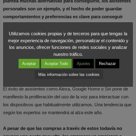
plantea muchas alternativas para conseguirlo, los asistentes
personales son un ejemplo, y el hecho de poder guardar
comportamientos y preferencias es clave para conseguir
futuras compras.
Utilizamos cookies propias y de terceros para que tengas la
En la era de los datos, el análisis de estos es lo que hará que una
mejor experiencia de navegación, personalizar el contenido y
los anuncios, ofrecer funciones de redes sociales y analizar
firma se anticipe a las necesidades de su cliente y consiga forjar
nuestro tráfico.
relaciones a largo plazo.
Aceptar
Aceptar Todo
Ajustes
Rechazar
Importancia de la voz
Más información sobre las cookies
El éxito de asistentes como Alexa, Google Home o Siri pone de
manifiesto la proliferación del uso de la voz para interactuar con
los dispositivos que habitualmente utilizamos. Una tendencia que
según los expertos se mantendrá al alza este año.
A pesar de que las compras a través de estos todavía no