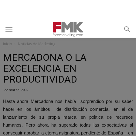
Inicio
Noticias de Marketing
MERCADONA O LA
EXCELENCIA EN
PRODUCTIVIDAD
22 marzo, 2007
Hasta ahora Mercadona nos había sorprendido por su saber
hacer en los ámbitos de distribución comercial, en el de
lanzamiento de su propia marca, en política de recursos
humanos. Pero ahora ha superado todas las expectativas al
conseguir aprobar la eterna asignatura pendiente de España – en