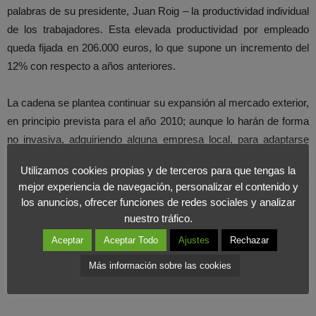
palabras de su presidente, Juan Roig – la productividad individual
de los trabajadores. Esta elevada productividad por empleado
queda fijada en 206.000 euros, lo que supone un incremento del
12% con respecto a años anteriores.
La cadena se plantea continuar su expansión al mercado exterior,
en principio prevista para el año 2010; aunque lo harán de forma
no invasiva, adquiriendo alguna empresa local, para adaptarse
mejor al país en el que abran nuevos mercados. Desde el Foro
Utilizamos cookies propias y de terceros para que tengas la
Internacional de Marketing seguimos muy de cerca a esta
mejor experiencia de navegación, personalizar el contenido y
compañía por sus lecciones de saber hacer y por ello estamos
los anuncios, ofrecer funciones de redes sociales y analizar
seguros de que es el camino a seguir para asegurarse bien antes
nuestro tráfico.
de lanzarse a su aventura internacional.
Aceptar
Aceptar Todo
Ajustes
Rechazar
Más información sobre las cookies