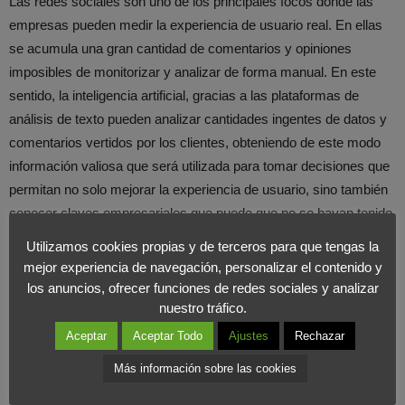
Las redes sociales son uno de los principales focos donde las
empresas pueden medir la experiencia de usuario real. En ellas
se acumula una gran cantidad de comentarios y opiniones
imposibles de monitorizar y analizar de forma manual. En este
sentido, la inteligencia artificial, gracias a las plataformas de
análisis de texto pueden analizar cantidades ingentes de datos y
comentarios vertidos por los clientes, obteniendo de este modo
información valiosa que será utilizada para tomar decisiones que
permitan no solo mejorar la experiencia de usuario, sino también
conocer claves empresariales que puede que no se hayan tenido
en cuenta anteriormente.
Utilizamos cookies propias y de terceros para que tengas la
mejor experiencia de navegación, personalizar el contenido y
E-commerce o páginas web
los anuncios, ofrecer funciones de redes sociales y analizar
nuestro tráfico.
Aceptar
Aceptar Todo
Ajustes
Rechazar
Cuando un usuario accede a un sitio web o a una tienda online
deja información sobre sus patrones de consumo que permiten
Más información sobre las cookies
segmentar al público objetivo y diseñar campañas exclusivas en