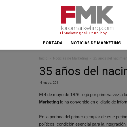
FMK
–
Foromarketing
El Marketing del Futuro, hoy
PORTADA
NOTICIAS DE MARKETING
Inicio
Noticias de Marketing
35 años del nacimient
35 años del naci
4 mayo, 2011
El 4 de mayo de 1976 llegó por primera vez a lo
Marketing
lo ha convertido en el diario de inf
En la portada del primer ejemplar de este perió
políticos, condición esencial para la integraci