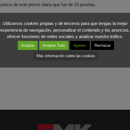
recio de este primer diario que fue de 10 pesetas.
e la muerte de Franco y desde el primer momento, en plena transición
Utilizamos cookies propias y de terceros para que tengas la mejor
nales que ha recibido, destaca el Príncipe de Asturias de Comunicac
experiencia de navegación, personalizar el contenido y los anuncios,
ofrecer funciones de redes sociales y analizar nuestro tráfico.
remos felicitar a todas las personas que trabajaron y trabajan para q
Aceptar
Aceptar Todo
Ajustes
Rechazar
Más información sobre las cookies