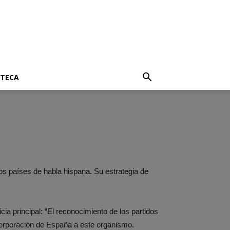
OTECA
los países de habla hispana. Su estrategia de
ia principal: “El reconocimiento de los partidos
ncorporación de España a este organismo.