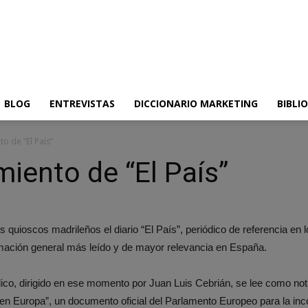
BLOG
ENTREVISTAS
DICCIONARIO MARKETING
BIBLI
o de “El País”
miento de “El País”
s quioscos madrileños el diario “El País”, periódico de referencia en 
ormación general más leído y de mayor relevancia en España.
dico, dirigido en ese momento por Juan Luis Cebrián, se lee como notic
ón en Europa”, un documento oficial del Parlamento Europeo para la i