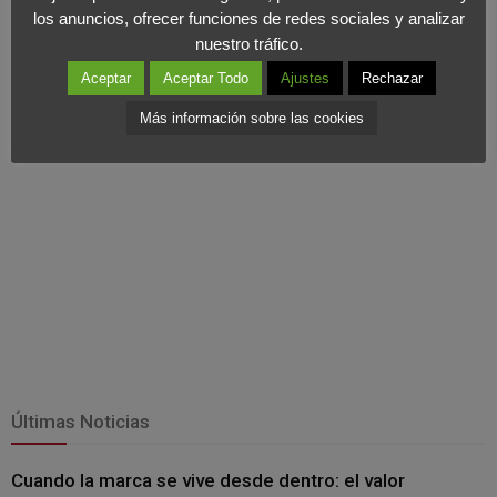
los anuncios, ofrecer funciones de redes sociales y analizar
se mantiene. Lo que podemos decir con seguridad es que
el
nuestro tráfico.
consumidor está más predispuesto a comprar
.
Aceptar
Aceptar Todo
Ajustes
Rechazar
Más información sobre las cookies
Últimas Noticias
Cuando la marca se vive desde dentro: el valor