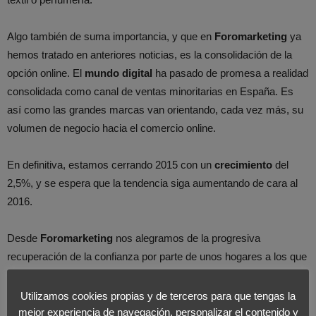
Algo también de suma importancia, y que en
Foromarketing
ya
hemos tratado en anteriores noticias, es la consolidación de la
opción online. El
mundo digital
ha pasado de promesa a realidad
consolidada como canal de ventas minoritarias en España. Es
así como las grandes marcas van orientando, cada vez más, su
volumen de negocio hacia el comercio online.
En definitiva, estamos cerrando 2015 con un
crecimiento
del
2,5%, y se espera que la tendencia siga aumentando de cara al
2016.
Desde
Foromarketing
nos alegramos de la progresiva
recuperación de la confianza por parte de unos hogares a los que
la crisis obligó a centrarse en el ahorro. Sin embargo esto no ha
hecho más que empezar, la reactivación económica aún es
Utilizamos cookies propias y de terceros para que tengas la
frágil
, por lo que en el nuevo año se comprobará si la tendencia
mejor experiencia de navegación, personalizar el contenido y