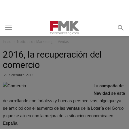
Inicio
Noticias de Marketing
Ventas
2016, la recuperación del
comercio
29 diciembre, 2015
La
campaña de
Navidad
se está
desarrollando con fortaleza y buenas perspectivas, algo que ya
se anticipó con el aumento de las
ventas
de la Lotería del Gordo
y que se alinea con la mejora de la situación económica en
España.