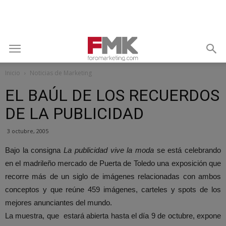
Inicio
Noticias de Marketing
EL BAÚL DE LOS RECUERDOS
DE LA PUBLICIDAD
3 octubre, 2005
Bajo la consigna
La publicidad vive la moda
se está celebrando
en el madrileño mercado de Puerta de Toledo una exposición que
recorre más de un siglo de imágenes relacionadas con ambos
conceptos y que reúne 459 imágenes, carteles y spots de los
mejores anunciantes del mundo.
La muestra, que estará abierta hasta el día 9 de octubre, expone