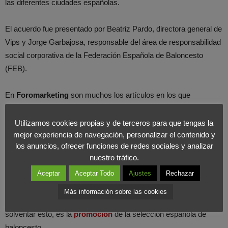
las diferentes ciudades españolas.
El acuerdo fue presentado por Beatriz Pardo, directora general de
Vips y Jorge Garbajosa, responsable del área de responsabilidad
social corporativa de la Federación Española de Baloncesto
(FEB).
En
Foromarketing
son muchos los artículos en los que
recalcamos la importancia que ha adquirido el consumidor en el
siglo XXI.
Una mala imagen, o un cliente descontento pueden
Utilizamos cookies propias y de terceros para que tengas la
mejor experiencia de navegación, personalizar el contenido y
arruinar por completo la reputación de una compañía
. En el
los anuncios, ofrecer funciones de redes sociales y analizar
caso particular de Vips nos encontramos con un alto porcentaje
nuestro tráfico.
de clientes que ya no acuden a los establecimientos de la
Aceptar
Aceptar Todo
Ajustes
Rechazar
cadena, por una
disminución en la calidad de sus productos y
de su atención hacia los clientes
. Sin embargo Vips cree que la
Más información sobre las cookies
mejor estrategia de marketing que puede llevar a cabo para
solventar esto, es la
promoción
de la selección española de
baloncesto.