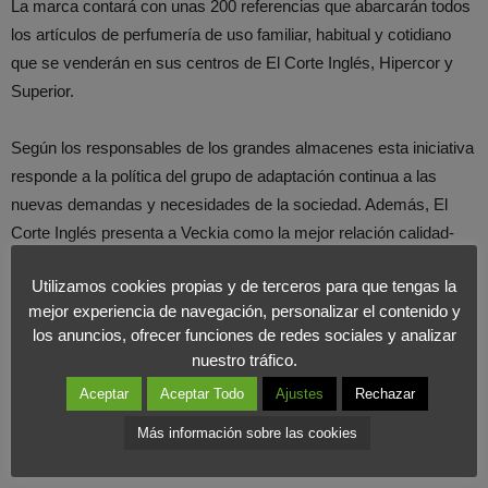
La marca contará con unas 200 referencias que abarcarán todos
los artículos de perfumería de uso familiar, habitual y cotidiano
que se venderán en sus centros de El Corte Inglés, Hipercor y
Superior.
Según los responsables de los grandes almacenes esta iniciativa
responde a la política del grupo de adaptación continua a las
nuevas demandas y necesidades de la sociedad. Además, El
Corte Inglés presenta a Veckia como la mejor relación calidad-
precio para los productos de uso cotidiano que requiere el
Utilizamos cookies propias y de terceros para que tengas la
consumidor. Para Veckia, cuyo fabricante es la firma extremeña
mejor experiencia de navegación, personalizar el contenido y
Perseida Belleza, esperan el mismo buen recibimiento cubriendo
los anuncios, ofrecer funciones de redes sociales y analizar
así un mayor espectro del segmento de precios más
nuestro tráfico.
competitivos.
Aceptar
Aceptar Todo
Ajustes
Rechazar
Más información sobre las cookies