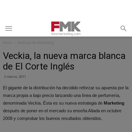
Inicio
Noticias de Marketing
Veckia, la nueva marca blanca
de El Corte Inglés
2 marzo, 2011
El gigante de la distribución ha decidido reforzar su apuesta por la
marca propia a bajo precio lanzando una línea de perfumería,
denominada Veckia. Ésta es su nueva estrategia de
Marketing
después de poner en el mercado su enseña Aliada en octubre
2008 y comprobar los buenos resultados obtenidos.