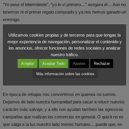
“Yo puse el intermitente”, “yo lo vi primero…” asegura él… Aún no
tenemos ni el primer regalo comprado y ya nos hemos ganado un
enemigo.
Ya dentro del centro comercial, la gente se mueve deprisa, unos
Utilizamos cookies propias y de terceros para que tengas la
mejor experiencia de navegación, personalizar el contenido y
adelantan a otros, suben por la escalera empujando a los demás
los anuncios, ofrecer funciones de redes sociales y analizar
y corren tras los dependientes para llegar antes que nadie. Y si
nuestro tráfico.
su objetivo está definido (marca, modelo, color, talla), la carrera
Aceptar
Aceptar Todo
Ajustes
Rechazar
cobra aún un sentido mayor, ya que al llegar a él comprobarán
que tan sólo queda un producto… y éste será atrapado por varias
Más información sobre las cookies
manos a la vez…
En época de rebajas nos convertimos en quienes no somos.
Dejamos de lado nuestra humanidad para sacar a relucir nuestro
carácter más salvaje, y a ello nos ayudan también las agresivas
campañas que realizan los comercios en general. O quizá no es
que salga a la luz nuestro lado menos humano… puede que, en