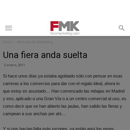
Inicio
Noticias de Marketing
Una fiera anda suelta
5 enero, 2011
Si hace unos días ya estaba agobiado sólo con pensar en esas
carreras a los comercios para dar con el regalo ideal, ahora lo
que estoy es asustado… Han comenzado las rebajas en Madrid
y eso, aplicado a una Gran Vía o a un centro comercial al uso, es
como decir que se han abierto las jaulas, han salido las fieras y
campean a sus anchas por ahí…
Y si nos hacían falta más razones, ya están aquí los reyes,