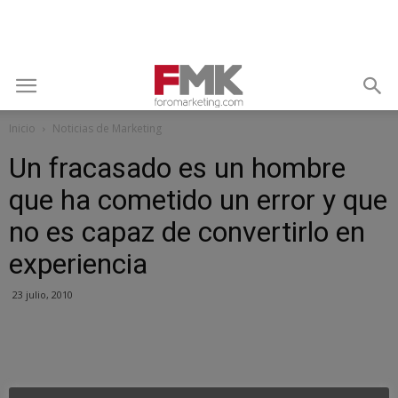
Inicio
Noticias de Marketing
Un fracasado es un hombre
que ha cometido un error y que
no es capaz de convertirlo en
experiencia
23 julio, 2010