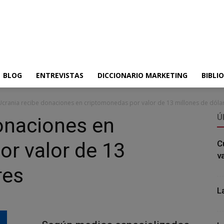
BLOG
ENTREVISTAS
DICCIONARIO MARKETING
BIBLI
Ucrania recibe donaciones en criptomonedas por valor de 13 millones de dóla
Ú
onaciones en
r valor de 13
C
v
res
L