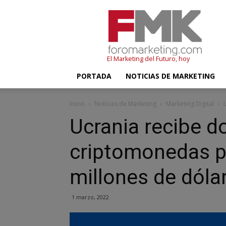
FMK
–
Foromarketing
El Marketing del Futuro, hoy
PORTADA
NOTICIAS DE MARKETING
Inicio
Noticias de Marketing
Marketing Digital
Ucrania recibe d
criptomonedas po
millones de dóla
1 marzo, 2022