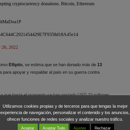
epting cryptocurrency donations. Bitcoin, Ethereum
6tMaDoa1P
b4C644C2921454429E7F9358d18A45e14
 26, 2022
 como
Elliptic
, se estima que se han donado más de
13
a para apoyar y respaldar al país en su guerra contra
ma que hasta el momento se han gastado USD 10 millones
lina, comida y agua para realizar las evacuaciones de las
Utilizamos cookies propias y de terceros para que tengas la mejor
vo armamento para el combate. Además, se explica las
experiencia de navegación, personalizar el contenido y los anuncios,
n Europa a través del
Blockchain.
ofrecer funciones de redes sociales y analizar nuestro tráfico.
Aceptar
Aceptar Todo
Ajustes
Rechazar