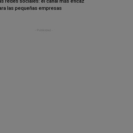
as redes sociales: el canal más eficaz
ara las pequeñas empresas
- Publicidad -