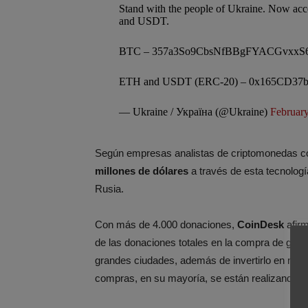
Stand with the people of Ukraine. Now acc
and USDT.
BTC – 357a3So9CbsNfBBgFYACGvxxS
ETH and USDT (ERC-20) – 0x165CD37
— Ukraine / Україна (@Ukraine)
February
Según empresas analistas de criptomonedas
millones de dólares
a través de esta tecnologí
Rusia.
Con más de 4.000 donaciones,
CoinDesk
afir
de las donaciones totales en la compra de gaso
grandes ciudades, además de invertirlo en nue
compras, en su mayoría, se están realizando e