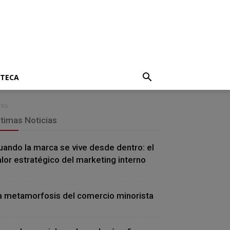
OTECA
res
ltimas Noticias
uando la marca se vive desde dentro: el
alor estratégico del marketing interno
a metamorfosis del comercio minorista