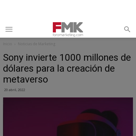
Inicio
Noticias de Marketing
Sony invierte 1000 millones de
dólares para la creación de
metaverso
20 abril, 2022