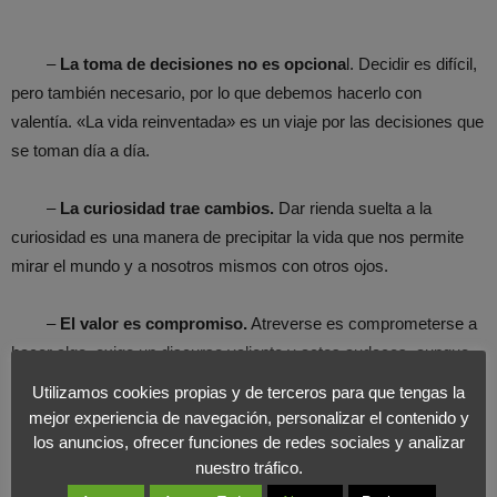
–
La toma de decisiones no es opciona
l. Decidir es difícil,
pero también necesario, por lo que debemos hacerlo con
valentía. «La vida reinventada» es un viaje por las decisiones que
se toman día a día.
–
La curiosidad trae cambios.
Dar rienda suelta a la
curiosidad es una manera de precipitar la vida que nos permite
mirar el mundo y a nosotros mismos con otros ojos.
–
El valor es compromiso.
Atreverse es comprometerse a
hacer algo, exige un discurso valiente y actos audaces, aunque
no parezcan muy significativos.
Utilizamos cookies propias y de terceros para que tengas la
mejor experiencia de navegación, personalizar el contenido y
Desde Foromarketing os queremos animar a todos a que, en
los anuncios, ofrecer funciones de redes sociales y analizar
nuestro tráfico.
estas fechas de descanso y disfrute, dediquéis parte de vuestro
tiempo a pensar, a
reflexionar sobre vosotros mismos
y