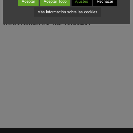
Aceptar
Aceptar Todo
Ajustes
Rechazar
vuestra vida, a que
escuchéis a vuestro «yo» interior
para
Más información sobre las cookies
saber si estáis viviendo siguiendo vuestros sueños o si por el
contrario necesitáis una
«vida reinventada».