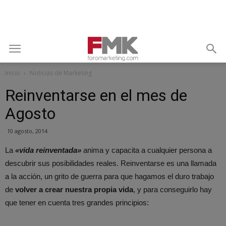
Inicio
Noticias de Marketing
Reinventarse en el mes de
Agosto
10 agosto, 2014
La
«vida reinventada»
anima y capacita a cualquier persona a
descubrir sus posibilidades reales. Reinventarse es una llamada
a la acción, un grito de guerra para que hagamos el duro trabajo
de
volver a crear nuestra propia vida
, y para conseguirlo hay
que tener en cuenta tres grandes principios: