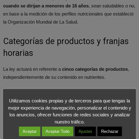
cuando se dirijan a menores de 16 años
, sean saludables o no,
en base a la medición de los perfiles nutricionales que estableció
la Organización Mundial de La Salud.
Categorías de productos y franjas
horarias
La ley actuará en referente a
cinco categorías de productos
,
independientemente de su contenido en nutrientes.
La primera clasificación englobará productos de confitería,
Utilizamos cookies propias y de terceros para que tengas la
chocolate y azúcar. Incluyendo barritas energéticas y postres.
mejor experiencia de navegación, personalizar el contenido y
los anuncios, ofrecer funciones de redes sociales y analizar
Seguidos de un segundo grupo que incluirá galletas y pastelería.
nuestro tráfico.
Aceptar
Aceptar Todo
Ajustes
Rechazar
El resto de categorías incluirá zumos y bebidas energéticas,