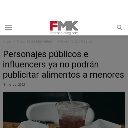
Inicio
Noticias de Marketing
Marketing Estratégico
Personajes públicos e
influencers ya no podrán
publicitar alimentos a menores
8 marzo, 2022