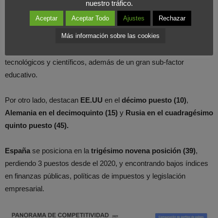
nuestro tráfico.
económico, donde sus precios es el mayor hándicap.
Aceptar
Aceptar Todo
Ajustes
Rechazar
Más información sobre las cookies
Seguida de
Suecia, Dinamarca, Países Bajos y Singapur
.
Países que destacan en infraestructura con grandes activos
tecnológicos y científicos, además de un gran sub-factor
educativo.
Por otro lado, destacan
EE.UU
en el
décimo puesto (10)
,
Alemania en el decimoquinto (15)
y
Rusia en el cuadragésimo
quinto puesto (45).
España
se posiciona en la
trigésimo novena posición (39)
,
perdiendo 3 puestos desde el 2020, y encontrando bajos índices
en finanzas públicas, políticas de impuestos y legislación
empresarial.