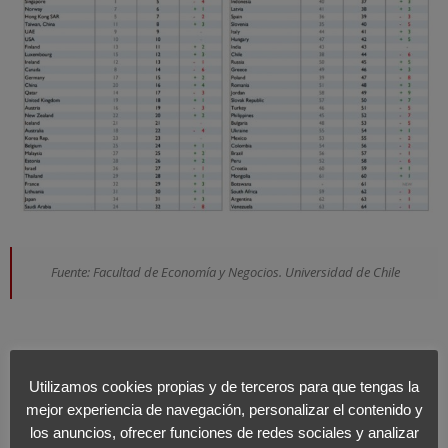
Fuente: Facultad de Economía y Negocios. Universidad de Chile
Utilizamos cookies propias y de terceros para que tengas la
Encabeza la tabla
Suiza
, que dispone un índice muy alto en
mejor experiencia de navegación, personalizar el contenido y
infraestructura y eficacia gubernamental. Posicionándose quinta
los anuncios, ofrecer funciones de redes sociales y analizar
en cuanto a eficiencia empresarial y séptima en desempeño