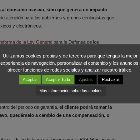
a al consumo masivo, sino que genera un impacto
 de atención para los gobiernos y grupos ecologistas que
xicos y electrónicos.
reforma de la Ley General
para la Defensa de los
ños, el consumidor disponía de 2 años de garantía legal
Utilizamos cookies propias y de terceros para que tengas la mejor
incorporación de la nueva reforma, se buscará reforzar el
experiencia de navegación, personalizar el contenido y los anuncios,
e dichos productos. Para ello,
se ampliará hasta tres
ofrecer funciones de redes sociales y analizar nuestro tráfico.
eses a dos años el periodo de la carga de prueba
. Es
Aceptar
Aceptar Todo
Ajustes
Rechazar
l daño detectado debido a problemas de fabricación.
arantía.
Más información sobre las cookies
dentro del periodo de garantía,
el cliente podrá tomar la
nuevo, quedárselo a cambio de una compensación, o
ulares, dejando fuera cualquier compra B2B (Bussines to