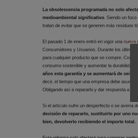
La obsolescencia programada no solo afect
medioambiental significativo
. Siendo un foco
tratan de evitar que se generen más residuos tó
El pasado 1 de enero entró en vigor una
nueva 
Consumidores y Usuarios. Durante los últimos a
para cualquier producto que se compre. Con la 
consumo sostenible y aumentar la durabilidad d
años esta garantía y se aumentará de seis m
decir, el tiempo que una empresa debe asumir e
Obligando así a repararlo y dar respuesta a la g
Si el artículo sufre un desperfecto o se avería 
decisión de repararlo, sustituirlo por uno 
bien, devolverlo recibiendo el importe total.
Esta reforma solo afectará para compras partic