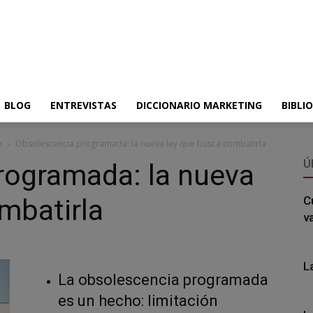
BLOG
ENTREVISTAS
DICCIONARIO MARKETING
BIBLI
o
Obsolescencia programada: la nueva ley que busca combatirla
Ú
rogramada: la nueva
mbatirla
C
v
L
La obsolescencia programada
es un hecho: limitación