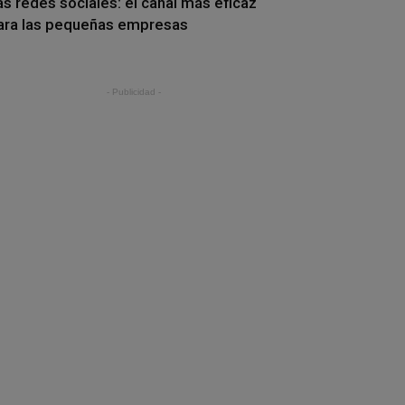
as redes sociales: el canal más eficaz
ara las pequeñas empresas
- Publicidad -