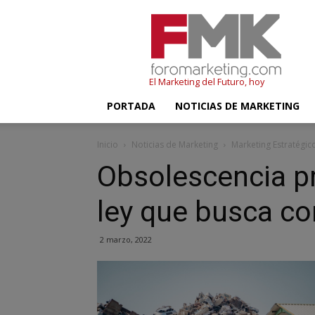
FMK
–
Foromarketing
El Marketing del Futuro, hoy
PORTADA
NOTICIAS DE MARKETING
Inicio
Noticias de Marketing
Marketing Estratégic
Obsolescencia p
ley que busca co
2 marzo, 2022