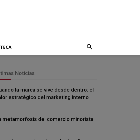
OTECA
ltimas Noticias
uando la marca se vive desde dentro: el
alor estratégico del marketing interno
a metamorfosis del comercio minorista