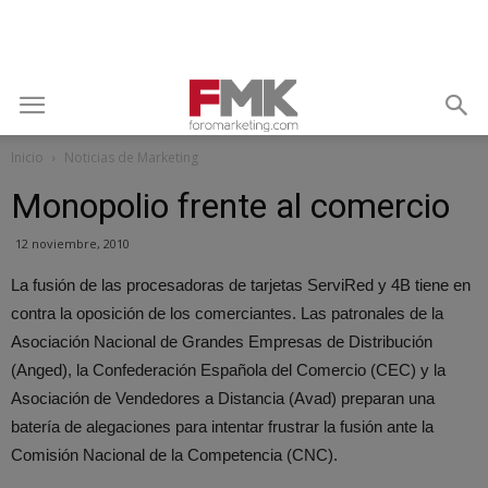
Inicio
Noticias de Marketing
Monopolio frente al comercio
12 noviembre, 2010
La fusión de las procesadoras de tarjetas ServiRed y 4B tiene en
contra la oposición de los comerciantes. Las patronales de la
Asociación Nacional de Grandes Empresas de Distribución
(Anged), la Confederación Española del Comercio (CEC) y la
Asociación de Vendedores a Distancia (Avad) preparan una
batería de alegaciones para intentar frustrar la fusión ante la
Comisión Nacional de la Competencia (CNC).