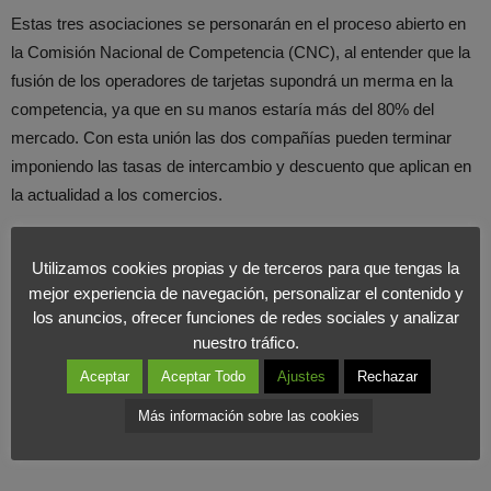
Estas tres asociaciones se personarán en el proceso abierto en
la Comisión Nacional de Competencia (CNC), al entender que la
fusión de los operadores de tarjetas supondrá un merma en la
competencia, ya que en su manos estaría más del 80% del
mercado. Con esta unión las dos compañías pueden terminar
imponiendo las tasas de intercambio y descuento que aplican en
la actualidad a los comercios.
Como sabéis, desde
Foromarketing
apoyamos al comercio
Utilizamos cookies propias y de terceros para que tengas la
minorista y creemos que esta unión perjudicará al sector ya que
mejor experiencia de navegación, personalizar el contenido y
serán ambas operadoras las que impondrán las tasas sin dar
los anuncios, ofrecer funciones de redes sociales y analizar
mucha opción a la competencia.
nuestro tráfico.
Aceptar
Aceptar Todo
Ajustes
Rechazar
Más información sobre las cookies