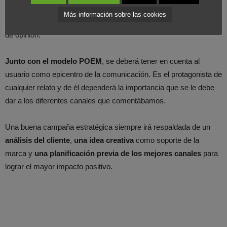
que no puede ser medido y controlado. Es la
viralización de
Más información sobre las cookies
contenidos
o el
boca a boca
a través de consumidores y líderes
de opinión.
Junto con el modelo POEM
, se deberá tener en cuenta al
usuario como epicentro de la comunicación. Es el protagonista de
cualquier relato y de él dependerá la importancia que se le debe
dar a los diferentes canales que comentábamos.
Una buena campaña estratégica siempre irá respaldada de un
análisis del cliente
,
una idea creativa
como soporte de la
marca y
una planificación previa de los mejores canales
para
lograr el mayor impacto positivo.