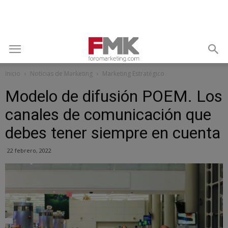
Inicio
Noticias de Marketing
Marketing Estratégico
Modelo de difusión POEM. Los
canales de comunicación que
debes tener siempre en cuenta
22 febrero, 2022