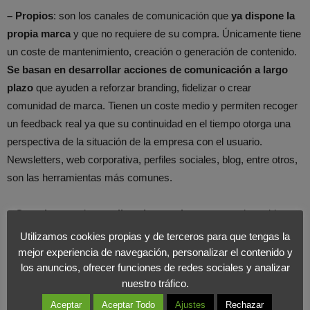
– Propios
: son los canales de comunicación que
ya dispone la
propia marca
y que no requiere de su compra. Únicamente tiene
un coste de mantenimiento, creación o generación de contenido.
Se basan en desarrollar acciones de comunicación a largo
plazo
que ayuden a reforzar branding, fidelizar o crear
comunidad de marca. Tienen un coste medio y permiten recoger
un feedback real ya que su continuidad en el tiempo otorga una
perspectiva de la situación de la empresa con el usuario.
Newsletters, web corporativa, perfiles sociales, blog, entre otros,
son las herramientas más comunes.
– Ganados
: son los
medios ajenos a la marca
que han sido
incorporados a la comunicación por la acción de los clientes o
Utilizamos cookies propias y de terceros para que tengas la
seguidores en redes sociales. Ligados a la reputación corporativa
mejor experiencia de navegación, personalizar el contenido y
los anuncios, ofrecer funciones de redes sociales y analizar
es el canal con mayor poder de difusión sin inversión previa. Todo
nuestro tráfico.
lo difundido por este canal aumenta la credibilidad y fomente el
engagement de la comunidad. Tiene particularidad en su alcance,
Aceptar
Aceptar Todo
Ajustes
Rechazar