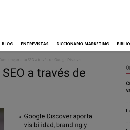
BLOG
ENTREVISTAS
DICCIONARIO MARKETING
BIBLI
Cómo mejorar tu SEO a través de Google Discover
Ú
 SEO a través de
C
v
L
Google Discover aporta
visibilidad, branding y