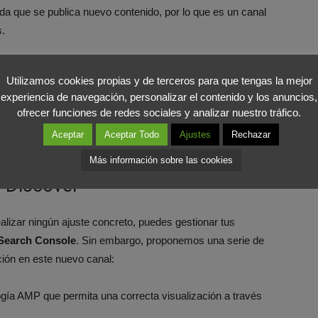
a que se publica nuevo contenido, por lo que es un canal
s.
as de creación como las Google Stories
, que simula el
Utilizamos cookies propias y de terceros para que tengas la mejor
el tiempo de Instagram o Snapchat.
experiencia de navegación, personalizar el contenido y los anuncios,
ofrecer funciones de redes sociales y analizar nuestro tráfico.
isibilidad, Branding para nuestra marca y un mayor
Aceptar
Aceptar Todo
Ajustes
Rechazar
Más información sobre las cookies
 Discover
alizar ningún ajuste concreto, puedes gestionar tus
Search Console
. Sin embargo, proponemos una serie de
ión en este nuevo canal:
gía AMP que permita una correcta visualización a través