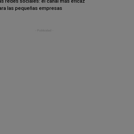
as redes sociales: el canal más eficaz
ara las pequeñas empresas
- Publicidad -