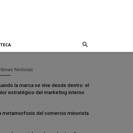
OTECA
ltimas Noticias
uando la marca se vive desde dentro: el
alor estratégico del marketing interno
a metamorfosis del comercio minorista