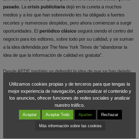
pasado
. La
crisis publicitaria
dejó en la cuneta a muchos
medios y a los que han sobrevivido les ha obligado a fuertes
recortes y numerosos despidos, pero ahora comienzan a surgir
oportunidades. El
periódico clásico
seguirá siendo el centro del
negocio para los editores, sobre todo por su calidad, y se suman
a la idea defendida por The New York Times de “abandonar la
idea de que la información de calidad es gratuita”.
Desde AEDE también se defendió la idea de que se han dejado
de comprar periódicos pero no de leerlos, un
dato clave para la
Utilizamos cookies propias y de terceros para que tengas la
publicidad
. En
Foromarketing
también creemos que el
mejor experiencia de navegación, personalizar el contenido y
periódico tiene un buen presente y futuro, aunque deba
los anuncios, ofrecer funciones de redes sociales y analizar
adaptarse al mercado
y distinguirse con un
valor añadido
, una
nuestro tráfico.
diferenciación y un contenido de calidad exclusivo.
Aceptar
Aceptar Todo
Ajustes
Rechazar
Más información sobre las cookies