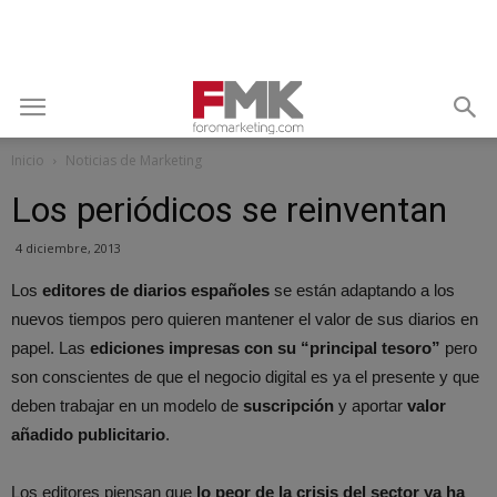
Inicio
Noticias de Marketing
Los periódicos se reinventan
4 diciembre, 2013
Los
editores de diarios españoles
se están adaptando a los
nuevos tiempos pero quieren mantener el valor de sus diarios en
papel. Las
ediciones impresas con su “principal tesoro”
pero
son conscientes de que el negocio digital es ya el presente y que
deben trabajar en un modelo de
suscripción
y aportar
valor
añadido publicitario
.
Los editores piensan que
lo peor de la crisis del sector ya ha