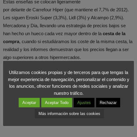
Estas enseñas se colocan ligeramente
por delante de Carrefour Hiper (que mantiene el 7,7% de 2012).
Les siguen Eroski Super (3,3%), Lidl (3%) y Alcampo (2,9%).
Mercadona y Dia, llevando una estrategia de precios bajos se
han hecho un hueco cada vez mayor dentro de la
cesta de la
compra
, cuando si estudiáramos los coste de la misma cesta, la
realidad y los informes demuestran que los precios llegan a ser
algo superiores a otros hipermercados.
Sin embargo,
su imagen y percepción en el mercado les
Utilizamos cookies propias y de terceros para que tengas la
beneficia
, percibiéndose como establecimientos con artículos
mejor experiencia de navegación, personalizar el contenido y
lowcost y al mismo tiempo con calidad. Por todo ello, pensamos
los anuncios, ofrecer funciones de redes sociales y analizar
que le reto de muchos supermercados en es saber reinventarse
nuestro tráfico.
a través del
Marketing Estratégico
.
Aceptar
Aceptar Todo
Ajustes
Rechazar
Más información sobre las cookies