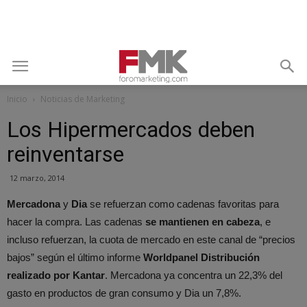
Inicio
Noticias de Marketing
Los Hipermercados deben
reinventarse
12 marzo, 2014
Mercadona
y
Dia
se refuerzan como cadenas favoritas para
hacer la compra. Las cadenas
se mantienen en cabeza
, e
incluso refuerzan, la cuota de mercado en este canal de “precios
bajos” según el último informe
Worldpanel Distribución
realizado por Kantar
. Mercadona
ya concentra un 22,3% del
gasto en productos de gran consumo y Dia un 7,8%.