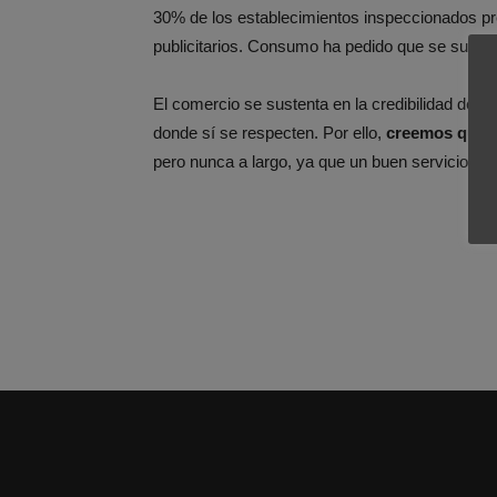
30% de los establecimientos inspeccionados prese
publicitarios. Consumo ha pedido que se subsan
El comercio se sustenta en la credibilidad de 
donde sí se respecten. Por ello,
creemos que si
pero nunca a largo, ya que un buen servicio es c