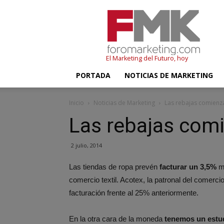
FMK
–
Foromarketing
El Marketing del Futuro, hoy
PORTADA
NOTICIAS DE MARKETING
Inicio
Noticias de Marketing
Las rebajas comienz
Las rebajas com
2 julio, 2014
Las tiendas de ropa prevén
facturar un 3,5%
má
comercio textil.
Acotex, la patronal del comerci
facturación frente al 25% anteriormente.
En la otra cara de la moneda
tenemos un estu