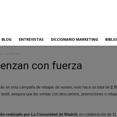
BLOG
ENTREVISTAS
DICCIONARIO MARKETING
BIBLI
an con fuerza
ienzan con fuerza
s en esta campaña de rebajas de verano, esto hace un total de
2.7
o textil, asegura que las ventas con descuentos, promociones o rebaja
dio realizado por La Comunidad de Madrid,
en colaboración de 11