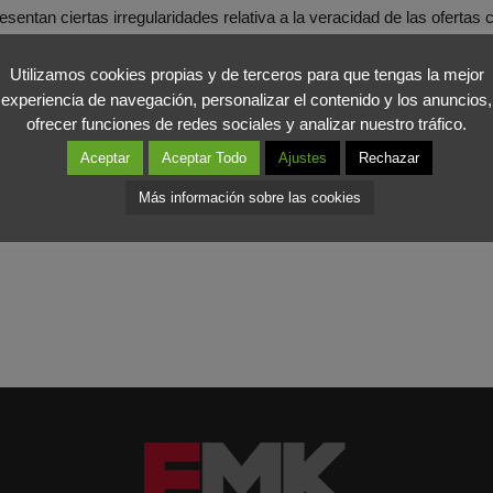
ntan ciertas irregularidades relativa a la veracidad de las ofertas c
en estas deficiencias.
Utilizamos cookies propias y de terceros para que tengas la mejor
experiencia de navegación, personalizar el contenido y los anuncios,
sus propuestas y si estas vulneran los derechos de los consumidores
ofrecer funciones de redes sociales y analizar nuestro tráfico.
empre es positivo mejorar el servicio y no engañar al cliente,
alg
Aceptar
Aceptar Todo
Ajustes
Rechazar
lave para la fidelización.
Más información sobre las cookies