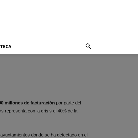
OTECA
00 millones de facturación
por parte del
s representa con la crisis el 40% de la
 ayuntamientos donde se ha detectado en el