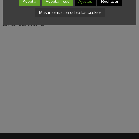
Aceptar
Aceptar Todo
Ajustes
Rechazar
que en un lustro tendremos ya los primeros modelos comerciales
Más información sobre las cookies
de muchos de estos gadgets tecnológicos, que seguro nos harán
la vida más sencilla.