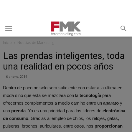
Inicio
Noticias de Marketing
Las prendas inteligentes, toda
una realidad en pocos años
16 enero, 2014
Dentro de poco no sólo será suficiente con estar a la última en
moda sino que está se mezclará con la
tecnología
para
ofrecernos complementos a medio camino entre un
aparato
y
una
prenda
. Ya es una prioridad para los líderes de
electrónica
de consumo
. Gracias al empleo de chips, los relojes, gafas,
pulseras, broches, auriculares, entre otros, nos
proporcionan