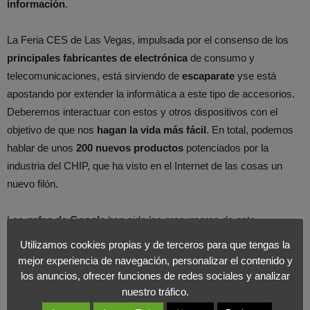
información
.
La Feria CES de Las Vegas, impulsada por el consenso de los
principales fabricantes de electrónica
de consumo y
telecomunicaciones, está sirviendo de
escaparate
yse está
apostando por extender la informática a este tipo de accesorios.
Deberemos interactuar con estos y otros dispositivos con el
objetivo de que nos
hagan la vida más fácil
. En total, podemos
hablar de unos
200 nuevos productos
potenciados por la
industria del CHIP, que ha visto en el Internet de las cosas un
nuevo filón.
Las
gafas de Google
han sido las precursoras de este
movimiento, un sistema que todavía no está claro que finalmente
Utilizamos cookies propias y de terceros para que tengas la
salga al mercado, aunque el resto de fabricantes están deseosos
mejor experiencia de navegación, personalizar el contenido y
de ver la decisión final de la compañía norteamericana.
los anuncios, ofrecer funciones de redes sociales y analizar
nuestro tráfico.
Existe un
gran potencial
por desarrollar y estamos convencidos