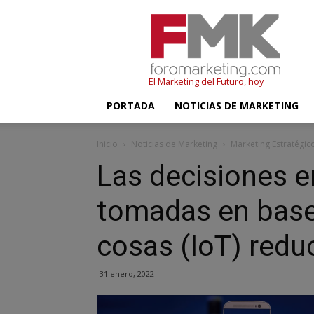
FMK
–
Foromarketing
El Marketing del Futuro, hoy
PORTADA
NOTICIAS DE MARKETING
Inicio
Noticias de Marketing
Marketing Estratégic
Las decisiones e
tomadas en base 
cosas (IoT) redu
31 enero, 2022