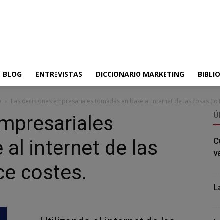
BLOG
ENTREVISTAS
DICCIONARIO MARKETING
BIBLI
o
Las decisiones empresariales tomadas en base al internet de las cosas (IoT)
Ú
mpresariales
al internet de las
C
v
ce costes.
L