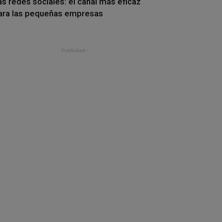
as redes sociales: el canal más eficaz
ara las pequeñas empresas
- Publicidad -