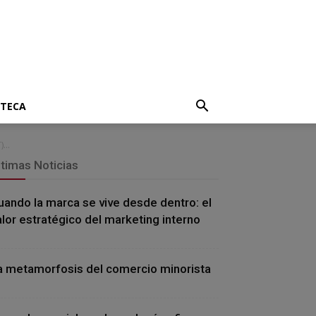
OTECA
...
ltimas Noticias
uando la marca se vive desde dentro: el
alor estratégico del marketing interno
a metamorfosis del comercio minorista