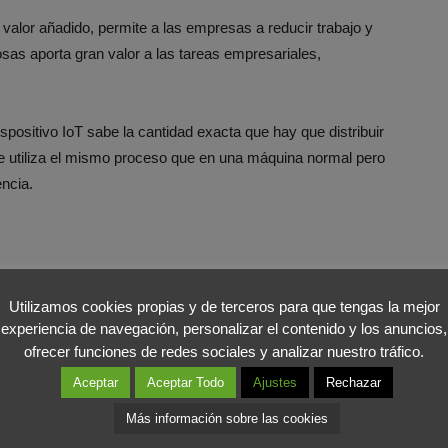
valor añadido, permite a las empresas a reducir trabajo y
osas aporta gran valor a las tareas empresariales,
ositivo IoT sabe la cantidad exacta que hay que distribuir
e utiliza el mismo proceso que en una máquina normal pero
encia.
las cosas están siendo cada vez más utilizado en el
Utilizamos cookies propias y de terceros para que tengas la mejor
experiencia de navegación, personalizar el contenido y los anuncios,
ofrecer funciones de redes sociales y analizar nuestro tráfico.
internet de las cosas en cuenta son, por ejemplo, empresas
Aceptar
Aceptar Todo
Ajustes
Rechazar
pueden saber el número de personas exacto que hay en un
Más información sobre las cookies
rolar mejor el aforo y las personas que entran y salen.