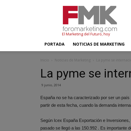
FMK
–
Foromarketing
El Marketing del Futuro, hoy
PORTADA
NOTICIAS DE MARKETING
Inicio
Noticias de Marketing
La pyme se internaci
La pyme se inter
9 junio, 2014
España no se ha caracterizado por ser un país 
partir de esta fecha, cuando la demanda interna
Según Icex España Exportación e Inversiones, 
pasado se llegó a las 150.992 . Es importante 