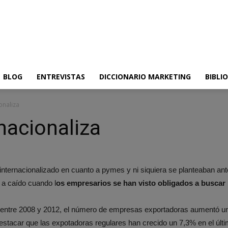
BLOG
ENTREVISTAS
DICCIONARIO MARKETING
BIBLI
onaliza
nacionaliza
internacionalizado en cuanto a pymes y ni siquiera se planteaban an
 a caído cuando l
os empresarios se han visto obligados a buscar 
entre 2008 y 2012, el número de empresas exportadoras aumentó un 
destacar que las expotadoras regulares han crecido un 7,3% en el últ