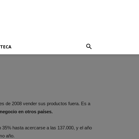
OTECA
tes de 2008 vender sus productos fuera. Es a
negocio en otros países.
35% hasta acercarse a las 137.000, y el año
imo año.