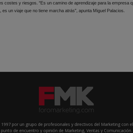
es costes y riesgos. “Es un camino de aprendizaje para la empresa qu
 es un viaje que no tiene marcha atrás”, apunta Miguel Palacios.
1997 por un grupo de profesionales y directivos del Marketing con el 
punto de encuentro y opinión de Marketing, Ventas y Comunicación.