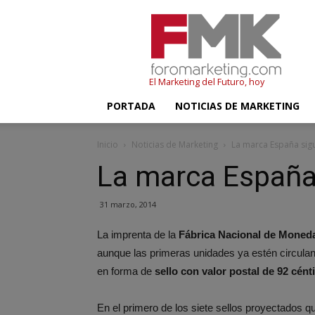
FMK
–
Foromarketing
El Marketing del Futuro, hoy
PORTADA
NOTICIAS DE MARKETING
Inicio
Noticias de Marketing
La marca España sig
La marca España
31 marzo, 2014
La imprenta de la
Fábrica Nacional de Moned
aunque las primeras unidades ya estén circula
en forma de
sello con valor postal de 92 cén
En el primero de los siete sellos proyectados 