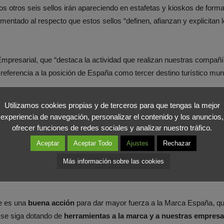
Los otros seis sellos irán apareciendo en estafetas y kioskos de form
entado al respecto que estos sellos “definen, afianzan y explicitan l
Empresarial, que “destaca la actividad que realizan nuestras compañías
referencia a la posición de España como tercer destino turístico mun
Utilizamos cookies propias y de terceros para que tengas la mejor
a A de Arte; la Ñ como signo distintivo del idioma español, y la A d
experiencia de navegación, personalizar el contenido y los anuncios,
en ámbitos tan variados como la medicina, la nanotecnología, las tel
ofrecer funciones de redes sociales y analizar nuestro tráfico.
Aceptar
Aceptar Todo
Ajustes
Rechazar
Más información sobre las cookies
a la filatelia de todo el mundo
”, según informa Correos, todos ellos
o que juega con los colores de la bandera nacional al encajar todas las
e es una
buena acción
para dar mayor fuerza a la Marca España, qu
 se siga dotando de
herramientas a la marca y a nuestras empres