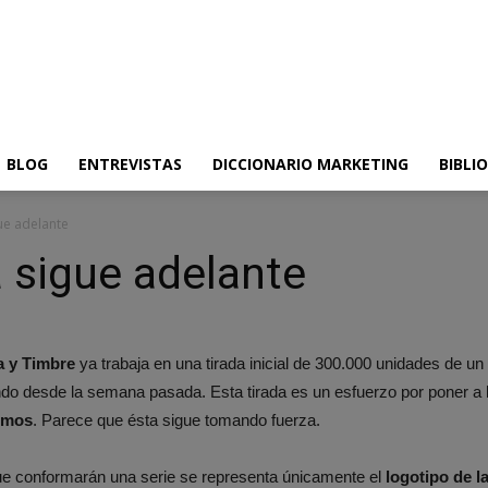
BLOG
ENTREVISTAS
DICCIONARIO MARKETING
BIBLI
ue adelante
 sigue adelante
a y Timbre
ya trabaja en una tirada inicial de 300.000 unidades de un
ndo desde la semana pasada. Esta tirada es un esfuerzo por poner a 
timos
. Parece que ésta sigue tomando fuerza.
que conformarán una serie se representa únicamente el
logotipo de 