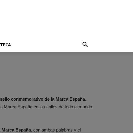
OTECA
sello conmemorativo de la Marca España
,
la Marca España en las calles de todo el mundo
la Marca España
, con ambas palabras y el