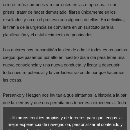
errores más comunes y recurrentes en las empresas: Ir con
prisas, tratar de hacer demasiado, fijarse únicamente en los
resultados y no en el proceso son algunos de ellos. En definitiva,
la tiranía de la urgencia se convierte en un sustituto para la
planificación y el establecimiento de prioridades.
Los autores nos transmitirán la idea de admitir todos estos puntos
ciegos que pasamos por alto en nuestro día a día para tener una
nueva consciencia y una nueva conducta, y llegar a descubrir
todo nuestro potencial y la verdadera razón de por qué hacemos
las cosas.
Parsanko y Heagen nos invitan a que sintamos la historia a la par
que la leemos y que nos permitamos tener esa experiencia. Toda
una lección para un
management del sigo XXI
.
Utilizamos cookies propias y de terceros para que tengas la
mejor experiencia de navegación, personalizar el contenido y
Si te interesa el tema del liderazgo este post puede interesarte;