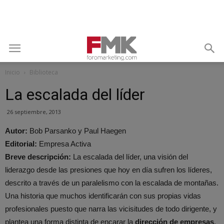
Inicio
Biblioteca
La escalada del líder
26 septiembre, 2013
Autor:
Bob Parsanko y Paul Haegen
Editorial:
Empresa Activa
Breve descripción:
La escalada del líder, una visión del
liderazgo desde las presiones que hoy en día sufren los líderes,
descrito a través de un paralelismo con la escalada de montañas.
Una historia que muchos identificarán con sus propias vidas
profesionales puesto que narra las vicisitudes de todo dirigente, y
plantea una forma distinta de encarar la
dirección de empresas
.