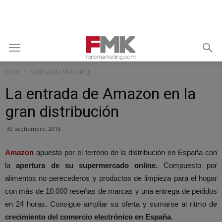
Inicio
Noticias de Marketing
La entrada de Amazon en la
gran distribución
30 septiembre, 2015
Amazon
apuesta por el terreno de la distribución en España con
la
apertura de su supermercado online.
Compuesto por
alimentos no perecederos y productos de limpieza para el hogar
con más de 10.000 reseñas de marcas y una entrega de pedidos
en 24 horas. Consigue ampliar su oferta y sumarse al ritmo de
crecimiento del comercio electrónico en España.