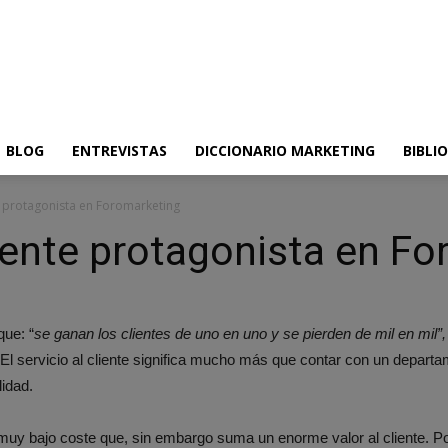
BLOG
ENTREVISTAS
DICCIONARIO MARKETING
BIBLI
te protagonista en Foromarketing
liente protagonista en F
que: “
se ganan los clientes de uno en uno y se pierden de mil en mil”
El servicio al cliente significa mucho más que contar con un departa
idad.
e muy bajo coste que, sin embargo suma un enorme valor al cliente.