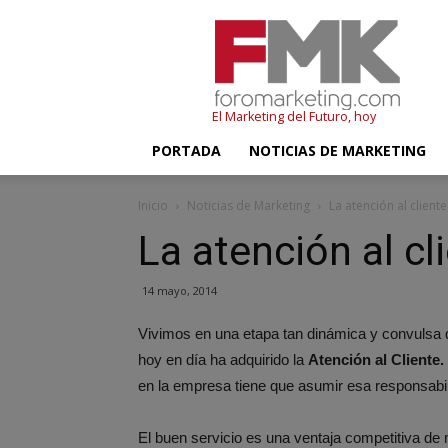
FMK
–
Foromarketing
El Marketing del Futuro, hoy
PORTADA
NOTICIAS DE MARKETING
Inicio
Noticias de Marketing
La atención al clien
La atención al c
14 mayo, 2014
Vivimos en una etapa tan dinámica y convulsa 
hoy en día ha adquirido la
Atención al Cliente.
en la empresa tiene que asumir esa responsabil
El buen servicio es una ventaja competitiva d