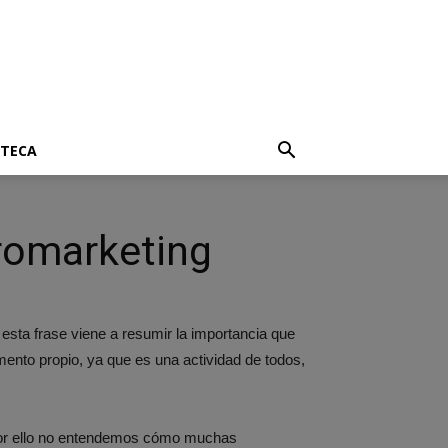
OTECA
oromarketing
,
esta frase viene a resumir la importancia que
mento propio, ya que es una actividad de todos,
 Por ello no entendemos cómo muchas