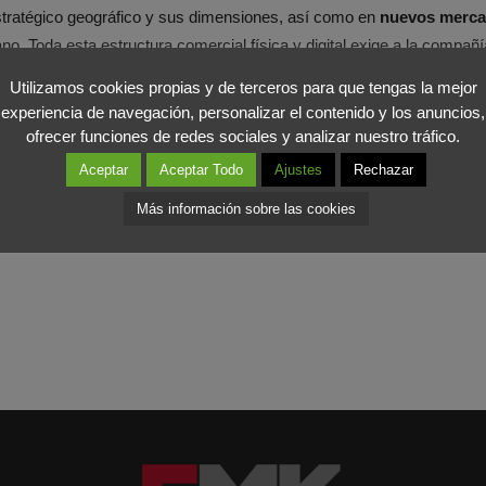
estratégico geográfico y sus dimensiones, así como en
nuevos mercad
. Toda esta estructura comercial física y digital exige a la compañía
cio.
Utilizamos cookies propias y de terceros para que tengas la mejor
experiencia de navegación, personalizar el contenido y los anuncios,
enda diaria en el mundo
(331), para totalizar 6.340, y con un efecto 
ofrecer funciones de redes sociales y analizar nuestro tráfico.
llas en España. Inditex demuestra que conoce la receta del éxito e
Aceptar
Aceptar Todo
Ajustes
Rechazar
 demuestra Inditex.
Más información sobre las cookies