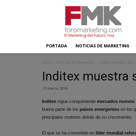
FMK
–
Foromarketing
El Marketing del Futuro, hoy
PORTADA
NOTICIAS DE MARKETING
Inicio
Noticias de Marketing
Inditex muestra sus r
Inditex muestra 
21 marzo, 2014
Inditex
sigue conquistando
mercados nuevos y
buena parte de los
países emergentes
en los q
principales motores detrás de su crecimiento.
El que se ha convertido en
líder mundial refo