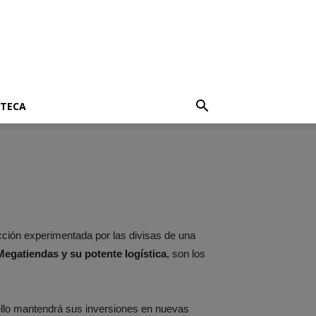
OTECA
cción experimentada por las divisas de una
Megatiendas y su potente logística
, son los
ello mantendrá sus inversiones en nuevas