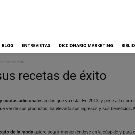
BLOG
ENTREVISTAS
DICCIONARIO MARKETING
BIBLI
ecetas de éxito
sus recetas de éxito
 cuotas adicionales
en los que ya está. En 2013, y pese a la corre
ue vende sus productos, ha elevado sus ingresos y sus beneficios.
rzado de la moda
quiere seguir manteniéndose en la cúspide y para 