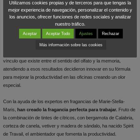
Utilizamos cookies propias y de terceros para que tengas la
gracias a determinados aromas.
mejor experiencia de navegación, personalizar el contenido y
los anuncios, ofrecer funciones de redes sociales y analizar
Otro dato interesante es que mediante el olfato se pueden
nuestro tráfico.
estimular emociones positivas como la felicidad, la relajación y la
Aceptar
Aceptar Todo
Ajustes
Rechazar
tan deseada productividad.
Más información sobre las cookies
La compañía holandesa de espacios de trabajo, ha indagado el
vínculo que existe entre el sentido del olfato y la memoria,
atendiendo a esos resultados decidieron innovar en su fórmula
para mejorar la productividad en las oficinas creando un olor
especial.
Con la ayuda de los expertos en fragancias de Marie-Stella-
Maris,
han creado la fragancia perfecta para trabajar.
Fruto de
la combinación de tintes de cítricos, con bergamota de Calabria,
corteza de canela, vetiver y madera de sándalo, ha nacido Spirit
de Travail, el ambientador que fomenta la productividad.