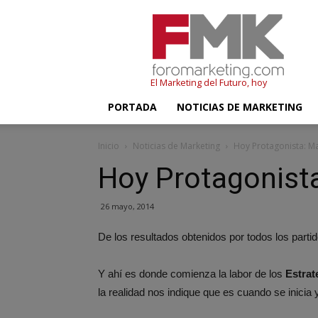
FMK
–
Foromarketing
El Marketing del Futuro, hoy
PORTADA
NOTICIAS DE MARKETING
Inicio
Noticias de Marketing
Hoy Protagonista: Ma
Hoy Protagonista
26 mayo, 2014
De los resultados obtenidos por todos los parti
Y ahí es donde comienza la labor de los
Estrat
la realidad nos indique que es cuando se inicia