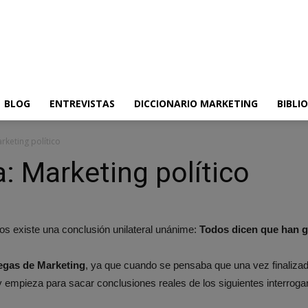
BLOG
ENTREVISTAS
DICCIONARIO MARKETING
BIBLI
rketing político
: Marketing político
dos existe una conclusión unilateral unánime:
Todos dicen que han 
egas de Marketing
, ya que cuando se pensaba que una vez finalizad
 y empieza para sacar conclusiones reales de los siguientes interroga