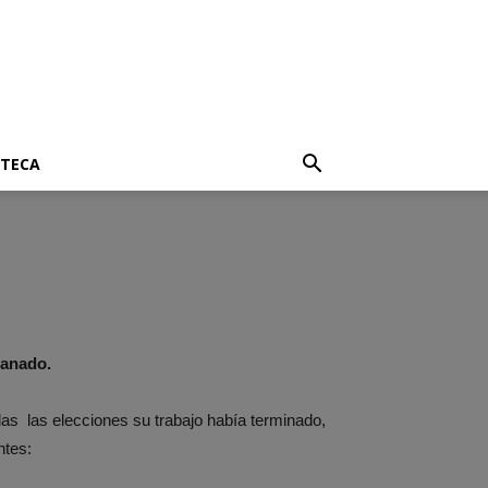
OTECA
ganado.
as las elecciones su trabajo había terminado,
ntes: