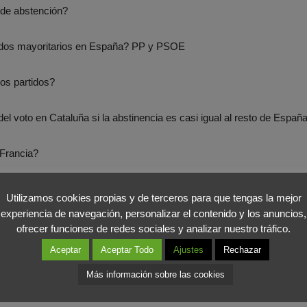
 de abstención?
tidos mayoritarios en España? PP y PSOE
os partidos?
el voto en Cataluña si la abstinencia es casi igual al resto de Espa
 Francia?
Utilizamos cookies propias y de terceros para que tengas la mejor
experiencia de navegación, personalizar el contenido y los anuncios,
mos a nivel profesional desde el
Foro Internacional de Marketing.
P
ofrecer funciones de redes sociales y analizar nuestro tráfico.
aber realmente que tipo de Europa queremos para las próximas gen
Aceptar
Aceptar Todo
Ajustes
Rechazar
ntes que nos han dejado estas elecciones:
Más información sobre las cookies
 los políticos