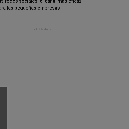
as redes sociales: el canal más eficaz
ara las pequeñas empresas
- Publicidad -