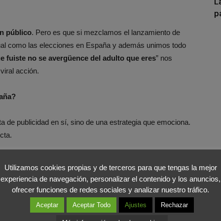
L
p
un público
. Pero es que si mezclamos el lanzamiento de
ual como las elecciones en España y además unimos todo
e fuiste no se avergüence del adulto que eres
” nos
viral acción.
paña?
ata de publicidad en sí, sino de una estrategia que emociona.
cta.
dial
, sorprender y emocionar a los ciudadanos madrileños
Utilizamos cookies propias y de terceros para que tengas la mejor
alles repletas de carteles. Por si fuera poco, la campaña
experiencia de navegación, personalizar el contenido y los anuncios,
 pueden
hacer un test para averiguar qué político son
.
ofrecer funciones de redes sociales y analizar nuestro tráfico.
Aceptar
Aceptar Todo
Ajustes
Rechazar
puesto gracias a su estrategia de marketing: que España se