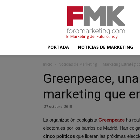
FMK
–
Foromarketing
El Marketing del Futuro, hoy
PORTADA
NOTICIAS DE MARKETING
Inicio
Noticias de Marketing
Marketing Estratégic
Greenpeace, una 
marketing que 
27 octubre, 2015
La organización ecologista
Greenpeace
ha real
electorales por los barrios de Madrid. Han col
cinco políticos
que lideran las próximas elec