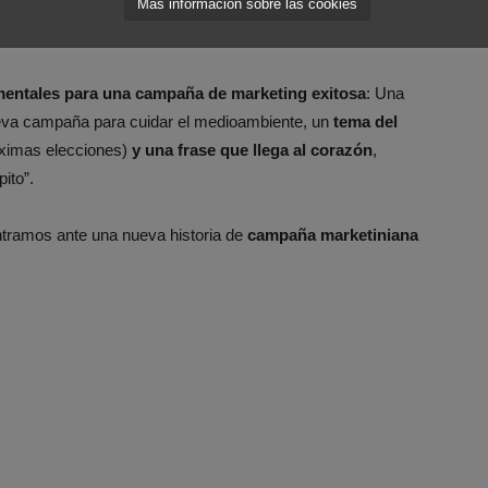
Más información sobre las cookies
s políticos adopten compromisos ambientales firmes en
 contestando vía Twitter ante la avalancha de menciones.
mentales para una campaña de marketing exitosa
: Una
eva campaña para cuidar el medioambiente, un
tema del
óximas elecciones)
y una frase que llega al corazón
,
ito”.
ramos ante una nueva historia de
campaña marketiniana