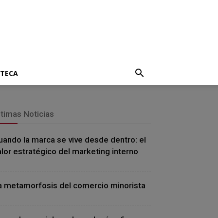
OTECA
ltimas Noticias
uando la marca se vive desde dentro: el
alor estratégico del marketing interno
a metamorfosis del comercio minorista