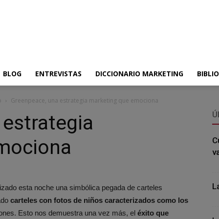
BLOG
ENTREVISTAS
DICCIONARIO MARKETING
BIBLI
o
Greenpeace, una estrategia marketing que emociona
Ú
estrategia
emociona
C
v
L
izado esta noche una simbólica pegada de carteles
gado
carteles con fotos de niños caracterizados como los
ciones. Esto nos demuestra una vez más, el
éxito que