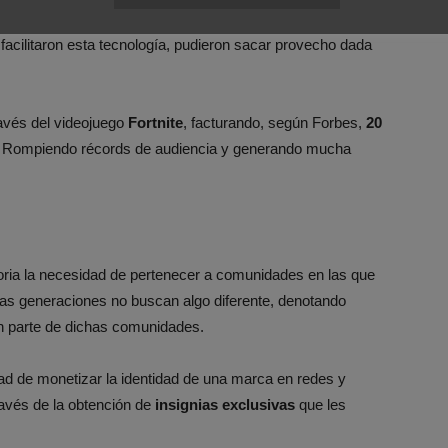
 de pago se convirtieron en una opción viable para algunos
facilitaron esta tecnología, pudieron sacar provecho dada
ravés del videojuego
Fortnite
, facturando, según Forbes,
20
. Rompiendo récords de audiencia y generando mucha
toria la necesidad de pertenecer a comunidades en las que
s generaciones no buscan algo diferente, denotando
gan parte de dichas comunidades.
dad de monetizar la identidad de una marca en redes y
ravés de la obtención de
insignias exclusivas
que les