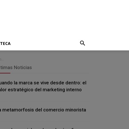
OTECA
...
ltimas Noticias
uando la marca se vive desde dentro: el
alor estratégico del marketing interno
a metamorfosis del comercio minorista