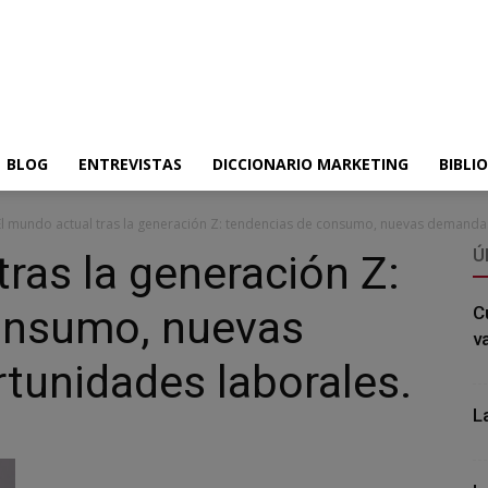
BLOG
ENTREVISTAS
DICCIONARIO MARKETING
BIBLI
El mundo actual tras la generación Z: tendencias de consumo, nuevas demandas
Ú
tras la generación Z:
onsumo, nuevas
C
v
tunidades laborales.
L