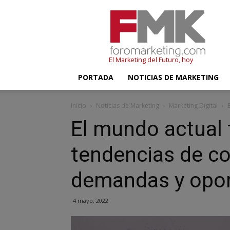
FMK
–
Foromarketing
El Marketing del Futuro, hoy
PORTADA
NOTICIAS DE MARKETING
Inicio
Noticias de Marketing
Marketing Digital
El mundo actual 
tendencias de c
demandas y opor
4 mayo, 2022