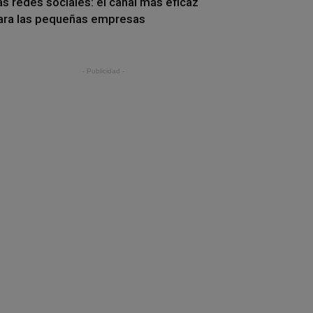
as redes sociales: el canal más eficaz
ara las pequeñas empresas
- Publicidad -