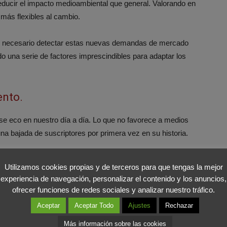
educir el impacto medioambiental que general. Valorando en
más flexibles al cambio.
s necesario detectar estas nuevas demandas de mercado
o una serie de factores imprescindibles para adaptar los
ento.
se eco en nuestro día a día. Lo que no favorece a medios
na bajada de suscriptores por primera vez en su historia.
, y los jóvenes demandan interacción directa desde una
Utilizamos cookies propias y de terceros para que tengas la mejor
la aparición de tecnologías disruptivas que ayuden al
experiencia de navegación, personalizar el contenido y los anuncios,
ofrecer funciones de redes sociales y analizar nuestro tráfico.
Aceptar
Aceptar Todo
Ajustes
Rechazar
as
Más información sobre las cookies