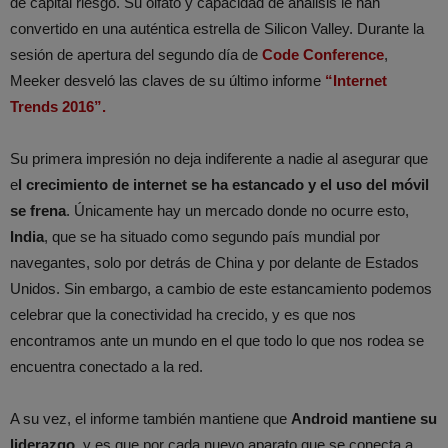
de capital riesgo. Su olfato y capacidad de análisis le han
convertido en una auténtica estrella de Silicon Valley. Durante la
sesión de apertura del segundo día de
Code Conference
,
Meeker desveló las claves de su último informe
“Internet
Trends 2016”.
Su primera impresión no deja indiferente a nadie al asegurar que
e
l crecimiento de internet se ha estancado y el uso del móvil
se frena
. Únicamente hay un mercado donde no ocurre esto,
India
, que se ha situado como segundo país mundial por
navegantes, solo por detrás de China y por delante de Estados
Unidos. Sin embargo, a cambio de este estancamiento podemos
celebrar que la conectividad ha crecido, y es que nos
encontramos ante un mundo en el que todo lo que nos rodea se
encuentra conectado a la red.
A su vez, el informe también mantiene que
Android mantiene su
liderazgo
, y es que por cada nuevo aparato que se conecta a