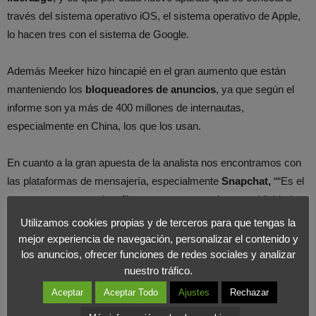
través del sistema operativo iOS, el sistema operativo de Apple,
lo hacen tres con el sistema de Google.
Además Meeker hizo hincapié en el gran aumento que están
manteniendo los
bloqueadores de anuncios
, ya que según el
informe son ya más de 400 millones de internautas,
especialmente en China, los que los usan.
En cuanto a la gran apuesta de la analista nos encontramos con
las plataformas de mensajería, especialmente
Snapchat,
““Es el
nuevo gran soporte. Los filtros que usan para hacer publicidad ya
se ven más que un anuncio de la Superbowl”, remarcó. Además
Utilizamos cookies propias y de terceros para que tengas la
puso énfasis en su capacidad para crear, “Lo tiene todo: cámara,
mejor experiencia de navegación, personalizar el contenido y
creatividad y difusión. Ha pasado de ser una aplicación personal
los anuncios, ofrecer funciones de redes sociales y analizar
nuestro tráfico.
a profesional. Las marcas están luchando por encontrar su voz,
ya sea para vender pollo frito o luchar contra el sida”.
Aceptar
Aceptar Todo
Ajustes
Rechazar