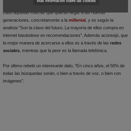
Más información sobre las cookies
Meeker también habló sobre la reinvención que deberán llevar a
cabo aquellas marcas que quieran llegar a las nuevas
generaciones, concretamente a la
millenial
, y es según la
analista “Son la clave del futuro. La mayoría de ellos compra en
internet basándose en recomendaciones”. Además aconsejó, que
la mejor manera de acercarse a ellos es a través de las
redes
sociales
, mientras que la peor es la llamada telefónica.
Por último rebeló un interesante dato, “En cinco años, el 50% de
todas las búsquedas serán, o bien a través de voz, o bien con
imágenes”.