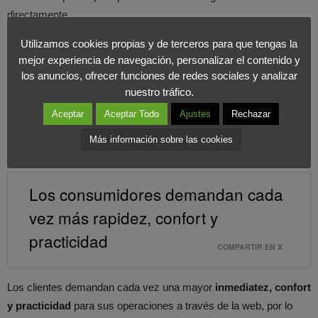
directamente.
Utilizamos cookies propias y de terceros para que tengas la
Con todo esto Fnac quiere poder hacer frente a la guerra del
mejor experiencia de navegación, personalizar el contenido y
sector, donde todos pelean por ofrecer un producto cada vez
los anuncios, ofrecer funciones de redes sociales y analizar
mejor a través de un tiempo de entrega cada vez menor
. Si
nuestro tráfico.
bien desde la marca han asegurado que cobrarán por este
Aceptar
Aceptar Todo
Ajustes
Rechazar
servicio, al igual que sus competidores, no han especificado de
Más información sobre las cookies
momento cuanto.
Los consumidores demandan cada
vez más rapidez, confort y
practicidad
COMPARTIR EN X
Los clientes demandan cada vez una mayor
inmediatez, confort
y practicidad
para sus operaciones a través de la web, por lo