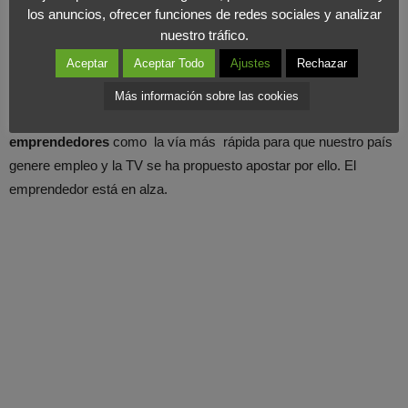
los anuncios, ofrecer funciones de redes sociales y analizar
nuestro tráfico.
Sea como sea, la audiencia tendrá que decidir si se muestra en
Aceptar
Aceptar Todo
Ajustes
Rechazar
sintonía con tal propuesta y si conecta con estos espacios de
asesoramiento de emprendedores, unos espacios que desde el
Más información sobre las cookies
ente se definen como de servicio público.
Necesitamos a los
emprendedores
como la vía más rápida para que nuestro país
genere empleo y la TV se ha propuesto apostar por ello. El
emprendedor está en alza.