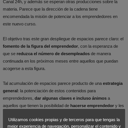
Canal 24h, y además se esperan otras producciones sobre la
materia. Parece que la dirección de la cadena tiene
encomendada la misión de potenciar a los emprendedores en
este nuevo curso.
El objetivo tras este gran despliegue de espacios parece claro: el
fomento de la figura del emprendedor
, con la esperanza de
que se
reduzca el número de desempleados
de manera
continuada en los próximos meses entre aquellos que puedan
acogerse a esta figura.
Tal acumulación de espacios parece producto de una
estrategia
general
: la potenciación de estos contenidos para
emprendedores,
dar algunas claves e incluso ánimos
a
aquellos que tienen la posibilidad de
hacerse emprendedor
y les
falta un último empujón para lanzarse o que bien desconocen los
Utilizamos cookies propias y de terceros para que tengas la
principios básicos para constituirse como empresa y pueden
mejor experiencia de navegación, personalizar el contenido y
sacar sus enseñanzas de estos espacios.