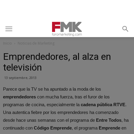
Inicio
Noticias de Marketing
Emprendedores, al alza en
televisión
13 septiembre, 2013
Parece que la TV se ha apuntado a la moda de los
emprendedores
con mucha fuerza, tras el furor de los
programas de cocina, especialmente la
cadena pública RTVE
.
Una autentica fiebre por los emprendedores ha comenzado
desde hace unas semanas con el programa de
Entre Todos
, ha
continuado con
Código Emprende
, el programa
Emprende
en