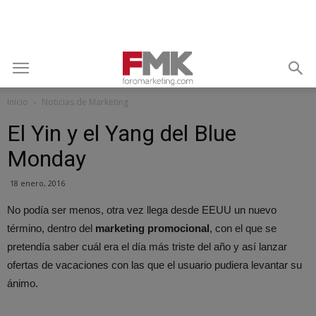
Inicio
Noticias de Marketing
El Yin y el Yang del Blue
Monday
18 enero, 2016
No podía ser menos, otra vez llega desde EEUU un nuevo
término, dentro del
marketing promocional
, con el que se
pretendía saber cuál era el día más triste del año y así lanzar
ofertas de vacaciones con las que el usuario pudiera levantar su
ánimo.