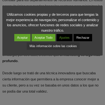
casos, lo único que pueden hacer los gestores para minimizar los
daños es reducir las barreras que provocan que alguien no lleve a
Utilizamos cookies propias y de terceros para que tengas la
cabo sus labores de forma adecuada, y así disminuir el
impacto
mejor experiencia de navegación, personalizar el contenido y
negativo
.
los anuncios, ofrecer funciones de redes sociales y analizar
nuestro tráfico.
En
Foromarketing
queremos aportar nuestra opinión. Por un
Aceptar
Aceptar Todo
Ajustes
Rechazar
lado es una estrategia de marketing promocional innovadora, que
Más información sobre las cookies
tiene como fin comercializar o vender un tipo de productos. Sin
embargo, por otro lado, creemos que
el marketing es algo más
profundo
.
Desde luego se trató de una técnica innovadora que buscaba
cierta información que permitiera a la empresa conocer mejor a
su cliente, pero a su vez se basaba en unos datos a los que no
se podía dar una total validez.