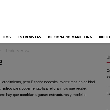
BLOG
ENTREVISTAS
DICCIONARIO MARKETING
BIBLI
o
El turismo renace
Ú
e
C
v
l crecimiento, pero España necesita invertir más en calidad
urístico
para poder rentabilizar el gran flujo que recibe.
L
pero hay que
cambiar algunas estructuras
y modelos