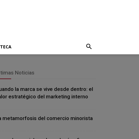
OTECA
ltimas Noticias
uando la marca se vive desde dentro: el
alor estratégico del marketing interno
a metamorfosis del comercio minorista