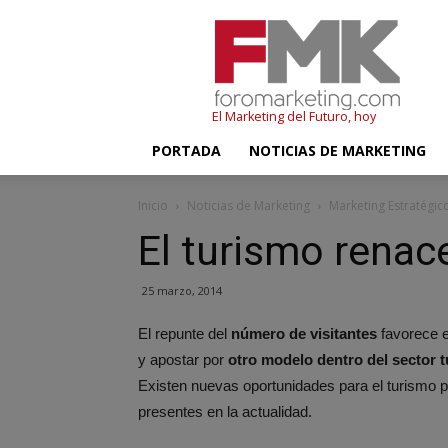
FMK
–
Foromarketing
El Marketing del Futuro, hoy
PORTADA
NOTICIAS DE MARKETING
Inicio
Noticias de Marketing
Marketing Estratégic
El turismo renac
25 marzo, 2014
El repunte del
número de visitantes
favorece e
y apostar por
otro modelo dentro del sector t
Existen nuevas oportunidades para el turismo 
presentes en la actualidad.