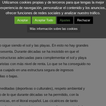
aña es un país comparativamente barato respecto de los
Utilizamos cookies propias y de terceros para que tengas la mejor
experiencia de navegación, personalizar el contenido y los anuncios,
(Reino Unido, Francia, Alemania). Esta ventaja se aprecia
ofrecer funciones de redes sociales y analizar nuestro tráfico.
ración de los precios es dominante en Europa) sino también
Aceptar
Aceptar Todo
Ajustes
Rechazar
 ejecutados en la economía española entre 2009 y 2012. El
iliario. No es casualidad, sino un fenómeno concomitante,
Más información sobre las cookies
 a poco a apostar por la construcción.
mo sigue siendo el sol y las playas. En esto no hay grandes
 sesenta. Durante décadas se ha insistido en que el
aestructuras adecuadas para complementar el sol y playa
uristas con más nivel de renta. Lo que se ha conseguido no
 ha cuajado en una estructura segura de ingresos
ias o bajas.
meditadas (deportivas o culturales), respeto ambiental y
o de lo que durante décadas se ha permitido, con la
icas, en el litoral español. Las cicatrices de tanto