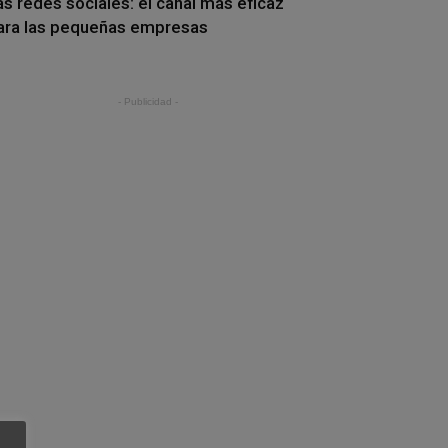
as redes sociales: el canal más eficaz
ara las pequeñas empresas
- Publicidad -