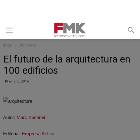
Inicio
Biblioteca
El futuro de la arquitectura en
100 edificios
18 enero, 2016
Autor:
Marc Kushner
Editorial:
Empresa Activa