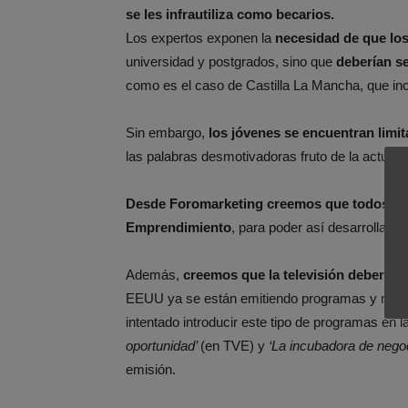
se les infrautiliza como becarios.
Los expertos exponen la
necesidad de que l
universidad y postgrados, sino que
deberían s
como es el caso de Castilla La Mancha, que in
Sin embargo,
los jóvenes se encuentran limi
las palabras desmotivadoras fruto de la actual 
Desde Foromarketing creemos que todos los 
Emprendimiento
, para poder así desarrollar l
Además,
creemos que la televisión debería
EEUU ya se están emitiendo programas y realit
intentado introducir este tipo de programas en 
oportunidad’
(en TVE) y
‘La incubadora de nego
emisión.