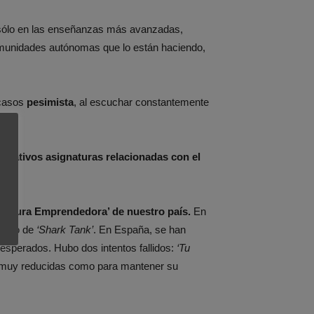
 sólo en las enseñanzas más avanzadas,
munidades autónomas que lo están haciendo,
 casos
pesimista
, al escuchar constantemente
cativos asignaturas relacionadas con el
Cultura Emprendedora’ de nuestro país.
En
caso de
‘Shark Tank’
. En España, se han
esperados. Hubo dos intentos fallidos:
‘Tu
 muy reducidas como para mantener su