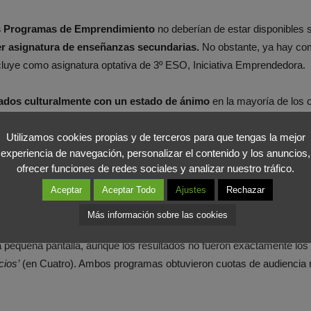
os Programas de Emprendimiento
no deberían de estar disponibles
er asignatura de enseñanzas secundarias.
No obstante, ya hay co
cluye como asignatura optativa de 3º ESO, Iniciativa Emprendedora.
tados culturalmente con un estado de ánimo
en la mayoría de los
situación económica.
Utilizamos cookies propias y de terceros para que tengas la mejor
experiencia de navegación, personalizar el contenido y los anuncios,
centros de enseñanza deberían introducir en sus programas edu
ofrecer funciones de redes sociales y analizar nuestro tráfico.
as habilidades emprendedoras y el talento de la juventud española.
Aceptar
Aceptar Todo
Ajustes
Rechazar
 apostar por programas sobre Emprendimiento para fomentar la ‘
Más información sobre las cookies
y shows de esta temática con resultados muy exitosos, como es el 
la pequeña pantalla, aunque los resultados no fueron exactamente los 
cios’
(en Cuatro). Ambos programas obtuvieron cuotas de audiencia