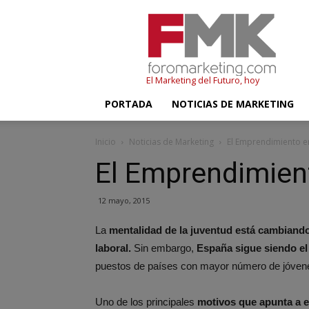
FMK
–
Foromarketing
El Marketing del Futuro, hoy
PORTADA
NOTICIAS DE MARKETING
Inicio
Noticias de Marketing
El Emprendimiento e
El Emprendimien
12 mayo, 2015
La
mentalidad de la juventud está cambiand
laboral.
Sin embargo,
España sigue siendo e
puestos de países con mayor número de jóve
Uno de los principales
motivos que apunta a e