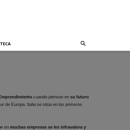
OTECA
Emprendimiento
cuando piensan en
su futuro
r de Europa. Italia se sitúa en los primeros
ue en
muchas empresas se les infravalora y