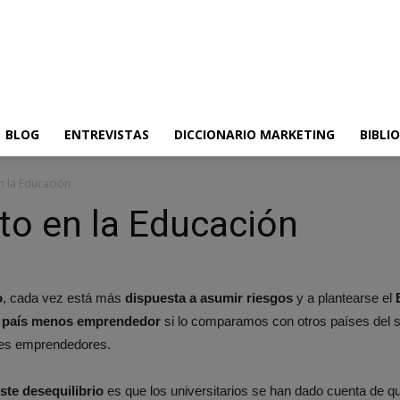
BLOG
ENTREVISTAS
DICCIONARIO MARKETING
BIBLI
n la Educación
to en la Educación
o
, cada vez está más
dispuesta a asumir riesgos
y a plantearse el
l país menos emprendedor
si lo comparamos con otros países del su
nes emprendedores.
ste desequilibrio
es que los universitarios se han dado cuenta de q